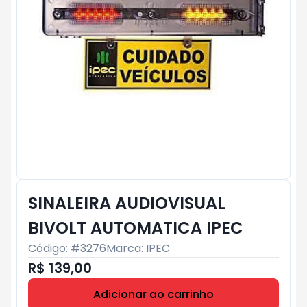
SINALEIRA AUDIOVISUAL
BIVOLT AUTOMATICA IPEC
Código: #
3276
Marca:
IPEC
R$ 139,00
Adicionar ao carrinho
Subtotal:
R$ 0