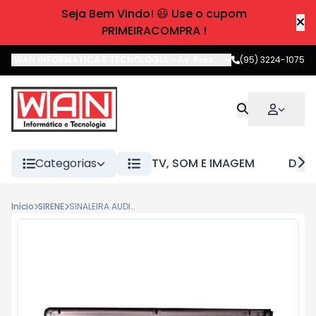
Seja Bem Vindo! 😃 Use o cupom
PRIMEIRACOMPRA !
WAN INFORMATICA E TECNOLOGIA
-
Av. Pres. Castelo Branco
(95) 3224-1075
,
Boa 
Categorias
TV, SOM E IMAGEM
DIVE
Início
SIRENE
SINALEIRA AUDIOVISUAL BIVOLT AUTOMATICA IPEC