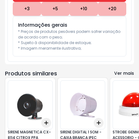
+
3
+
5
+
10
+
20
Informações gerais
* Preços de produtos pesáveis podem sofrer variação 
de acordo com o peso;

* Sujeito à disponibilidade de estoque;

* Imagem meramente ilustrativa;
Produtos similares
Ver mais
Add
Add
+
3
+
5
+
10
+
3
+
5
+
10
SIRENE MAGNETICA CX-
SIRENE DIGITAL 1 SOM -
STROBE GENN
8114 CITROX PPA
CAIXA BRANCA IPEC
ACESSORIO - 