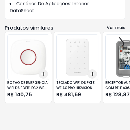
Cenários De Aplicações: Interior
DataSheet
Produtos similares
Ver mais
Add
Add
+
3
+
5
+
10
+
3
+
5
+
10
BOTAO DE EMERGENCIA
TECLADO WIFI DS PK1 E
RECEPTOR A
WIFI DS PDEB1 EG2 WE
WE AX PRO HIKVISION
COM RELE A36
AX PRO HIKVISION
R$ 140,75
R$ 481,59
R$ 128,87