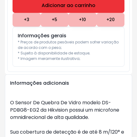
Adicionar ao carrinho
Subtotal:
R$ 0
+
3
+
5
+
10
+
20
Informações gerais
* Preços de produtos pesáveis podem sofrer variação 
de acordo com o peso;

* Sujeito à disponibilidade de estoque;

* Imagem meramente ilustrativa;
Informações adicionais
O Sensor De Quebra De Vidro modelo DS-
PDBG8-EG2 da Hikvision possui um microfone
omnidirecional de alta qualidade.
Sua cobertura de detecção é de até 8 m/120° e