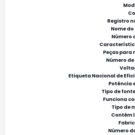
Mod
Co
Registro n
Nome do
Número 
Característic
Peças para
Número de
Volt
Etiqueta Nacional de Efic
Potência 
Tipo de font
Funciona co
Tipo de 
Contém l
Fabri
Número d