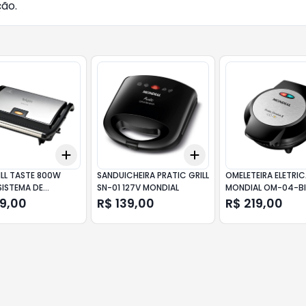
ão.
Add
Add
10
+
3
+
5
+
10
+
3
+
5
+
10
ILL TASTE 800W
SANDUICHEIRA PRATIC GRILL
OMELETEIRA ELETRI
SISTEMA DE
SN-01 127V MONDIAL
MONDIAL OM-04-BI
MENTO 127 ELGIN
PRETA/INOX
69,00
R$ 139,00
R$ 219,00