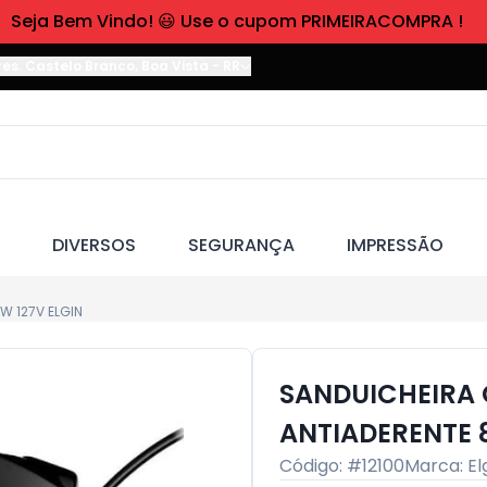
Seja Bem Vindo! 😃 Use o cupom PRIMEIRACOMPRA !
res. Castelo Branco
,
Boa Vista
-
RR
DIVERSOS
SEGURANÇA
IMPRESSÃO
W 127V ELGIN
SANDUICHEIRA 
ANTIADERENTE 
Código: #
12100
Marca:
El