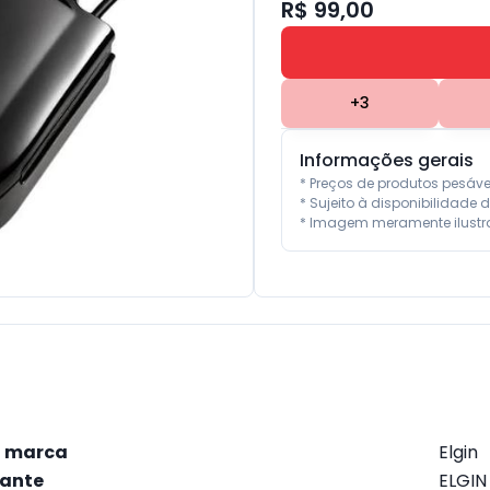
R$ 99,00
+
3
Informações gerais
* Preços de produtos pesáv
* Sujeito à disponibilidade d
* Imagem meramente ilustra
 marca
‎Elgin
cante
‎ELGIN