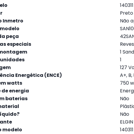
elo
‎140311
r
‎Preto
o Inmetro
‎Não a
 modelo
‎SAN10
da peça
‎42SA
as especiais
‎Reve
 montagem
‎1 San
 unidades
‎1
agem
‎127 V
iência Energética (ENCE)
‎A+, B
em watts
‎750 
e de energia
‎Energ
m baterias
‎Não
material
‎Plást
íquido?
‎Não
cante
‎ELGIN
o modelo
‎140311