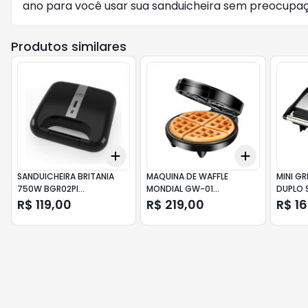
ano para você usar sua sanduicheira sem preocupaç
Produtos similares
Add
Add
+
3
+
5
+
10
+
3
+
5
+
SANDUICHEIRA BRITANIA
MAQUINA DE WAFFLE
MINI GR
750W BGR02PI
MONDIAL GW-01
DUPLO 
ANTIADERENTE PRETA
PRETA/INOX 127V
AQUECI
R$ 119,00
R$ 219,00
R$ 1