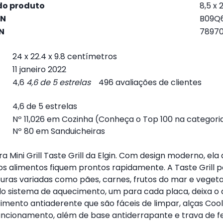
do produto
‎8,5 x
IN
‎B09
N
‎7897
24 x 22.4 x 9.8 centímetros
11 janeiro 2022
4,6
4,6 de 5 estrelas
496 avaliações de clientes
4,6 de 5 estrelas
Nº 11,026 em Cozinha (
Conheça o Top 100 na categori
Nº 80 em
Sanduicheiras
a Mini Grill Taste Grill da Elgin. Com design moderno, el
alimentos fiquem prontos rapidamente. A Taste Grill po
ras variadas como pães, carnes, frutos do mar e vegetais
o sistema de aquecimento, um para cada placa, deixa o 
imento antiaderente que são fáceis de limpar, alças Cool
funcionamento, além de base antiderrapante e trava de f