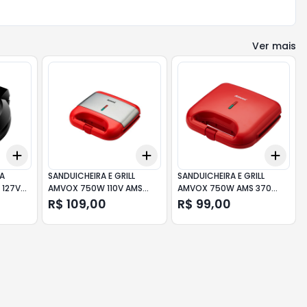
Ver mais
Add
Add
Add
+
3
+
5
+
10
+
3
+
5
+
10
+
3
CA
SANDUICHEIRA E GRILL
SANDUICHEIRA E GRILL
 127V
AMVOX 750W 110V AMS
AMVOX 750W AMS 370
500 VERMELHA
VERMELHA
R$ 109,00
R$ 99,00