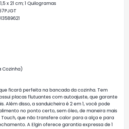
 21,5 x 21 cm; 1 Quilogramas
Q67PJGT
013589621
a Cozinha
)
a que ficará perfeita na bancada da cozinha. Tem
ssui placas flutuantes com autoajuste, que garante
. Além disso, a sanduicheira é 2 em 1, você pode
alimento no ponto certo, sem óleo, de maneira mais
 Touch, que não transfere calor para a alça e para
echamento. A Elgin oferece garantia expressa de 1