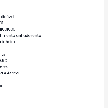
plicável
01
N1001000
stimento antiaderente
duicheira
olts
, 85%
watts
ia elétrica
ico