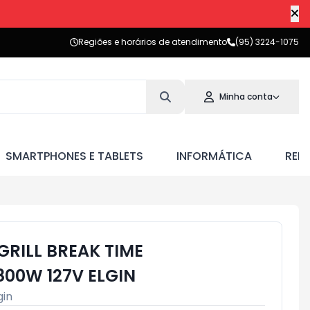
Regiões e horários de atendimento
(95) 3224-1075
Minha conta
SMARTPHONES E TABLETS
INFORMÁTICA
RED
GRILL BREAK TIME
800W 127V ELGIN
gin