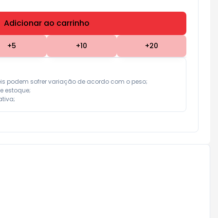
Adicionar ao carrinho
Subtotal:
R$ 0,00
+
5
+
10
+
20
eis podem sofrer variação de acordo com o peso;

e estoque;

tiva;