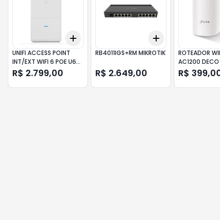
Add
Add
+
3
+
5
+
10
+
3
+
5
+
10
UNIFI ACCESS POINT
RB4011IGS+RM MIKROTIK
ROTEADOR WIF
INT/EXT WIFI 6 POE U6-
AC1200 DECO
MESH-PRO UBIQUITI
TPLINK
R$ 2.799,00
R$ 2.649,00
R$ 399,0