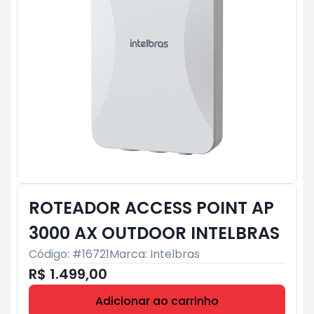
ROTEADOR ACCESS POINT AP
3000 AX OUTDOOR INTELBRAS
Código: #
16721
Marca:
Intelbras
R$ 1.499,00
Adicionar ao carrinho
Subtotal:
R$ 0