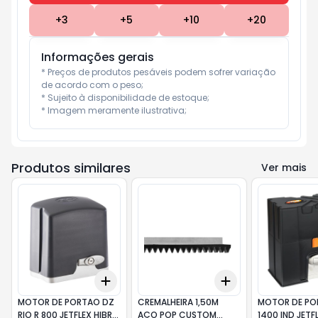
+
3
+
5
+
10
+
20
Informações gerais
* Preços de produtos pesáveis podem sofrer variação 
de acordo com o peso;

* Sujeito à disponibilidade de estoque;

* Imagem meramente ilustrativa;
Produtos similares
Ver mais
Add
Add
+
3
+
5
+
10
+
3
+
5
+
10
MOTOR DE PORTAO DZ
CREMALHEIRA 1,50M
MOTOR DE PO
RIO R 800 JETFLEX HIBR.
AÇO POP CUSTOM
1400 IND JETF