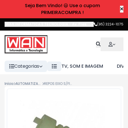
Seja Bem Vindo! 😃 Use o cupom
PRIMEIRACOMPRA !
WAN INFORMATICA E TECNOLOGIA
-
Av. Pres. Castelo Branco
(95) 3224-1075
,
Boa 
Categorias
TV, SOM E IMAGEM
DIVE
Início
AUTOMATIZADOR
REPOS EIXO S/FIM DESL GATTER 3000 - 1 - ORD: 10215