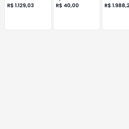
FULL R. BIV. PPA
A22902 PPA
HIBRIDO BIV P
R$ 1.129,03
R$ 40,00
R$ 1.988,