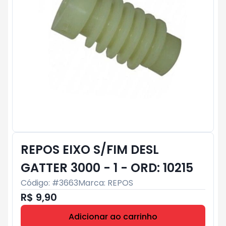
REPOS EIXO S/FIM DESL
GATTER 3000 - 1 - ORD: 10215
Código: #
3663
Marca:
REPOS
R$ 9,90
Adicionar ao carrinho
Subtotal:
R$ 0