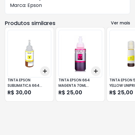
Marca: Epson
Produtos similares
Ver mais
Add
Add
+
3
+
5
+
10
+
3
+
5
+
10
TINTA EPSON
TINTA EPSON 664
TINTA EPSON 
SUBLIMATICA 664
MAGENTA 70ML
YELLOW UNIPR
YELLOW 70ML
UNIPRINT
R$ 30,00
R$ 25,00
R$ 25,00