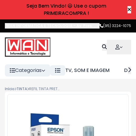
Seja Bem Vindo! 😃 Use o cupom
PRIMEIRACOMPRA !
WAN INFORMATICA E TECNOLOGIA
-
Av. Pres. Castelo Branco
(95) 3224-1075
,
Boa 
Categorias
TV, SOM E IMAGEM
DIVE
Início
TINTA
REFIL TINTA PRETO P IMP EPSON M205 T774120