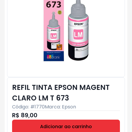
REFIL TINTA EPSON MAGENT
CLARO LM T 673
Código: #
1770
Marca:
Epson
R$ 89,00
Adicionar ao carrinho
Subtotal:
R$ 0