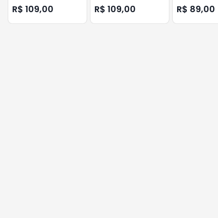
- T574120AL
C13T09A32A -
R$ 109,00
R$ 109,00
R$ 89,00
T574320AL