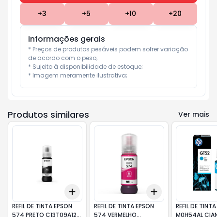
+
3
+
5
+
10
+
20
Informações gerais
* Preços de produtos pesáveis podem sofrer variação 
de acordo com o peso;

* Sujeito à disponibilidade de estoque;

* Imagem meramente ilustrativa;
Produtos similares
Ver mais
Add
Add
+
3
+
5
+
10
+
3
+
5
+
10
REFIL DE TINTA EPSON
REFIL DE TINTA EPSON
REFIL DE TINT
574 PRETO C13T09A12A
574 VERMELHO
M0H54AL CIA