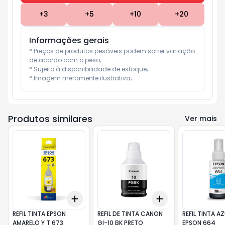
+
3
+
5
+
10
+
20
Informações gerais
* Preços de produtos pesáveis podem sofrer variação 
de acordo com o peso;

* Sujeito à disponibilidade de estoque;

* Imagem meramente ilustrativa;
Produtos similares
Ver mais
Add
Add
+
3
+
5
+
10
+
3
+
5
+
10
REFIL TINTA EPSON
REFIL DE TINTA CANON
REFIL TINTA AZ
AMARELO Y T 673
GI-10 BK PRETO
EPSON 664