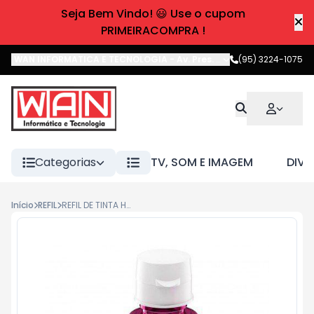
Seja Bem Vindo! 😃 Use o cupom
PRIMEIRACOMPRA !
WAN INFORMATICA E TECNOLOGIA
-
Av. Pres. Castelo Branco
(95) 3224-1075
,
Boa 
Categorias
TV, SOM E IMAGEM
DIVE
Início
REFIL
REFIL DE TINTA HP GT52 M0H55AL MAGENTA