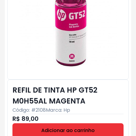
REFIL DE TINTA HP GT52
M0H55AL MAGENTA
Código: #
2108
Marca:
Hp
R$ 89,00
Adicionar ao carrinho
Subtotal:
R$ 0