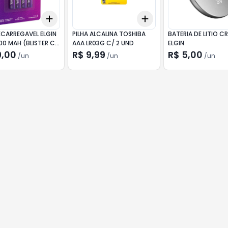
Add
Add
10
+
3
+
5
+
10
+
3
+
5
+
10
ECARREGAVEL ELGIN
PILHA ALCALINA TOSHIBA
BATERIA DE LITIO C
00 MAH (BLISTER C/
AAA LR03G C/ 2 UND
ELGIN
9,00
R$ 9,99
R$ 5,00
/
un
/
un
/
un