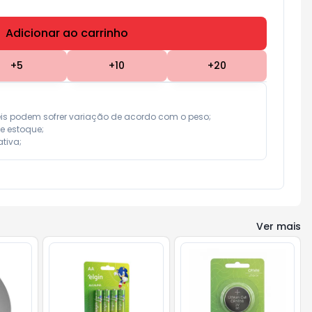
Adicionar ao carrinho
Subtotal:
R$ 0,00
+
5
+
10
+
20
eis podem sofrer variação de acordo com o peso;

e estoque;

tiva;
Ver mais