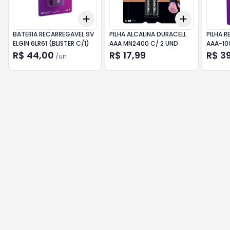
Add
Add
+
3
+
5
+
10
+
3
+
5
+
BATERIA RECARREGAVEL 9V
PILHA ALCALINA DURACELL
PILHA R
ELGIN 6LR61 (BLISTER C/1)
AAA MN2400 C/ 2 UND
AAA-10
4)
R$ 44,00
R$ 17,99
R$ 3
/
un