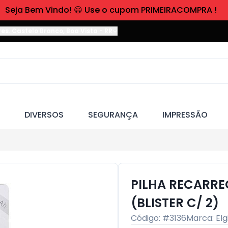
Seja Bem Vindo! 😃 Use o cupom PRIMEIRACOMPRA !
res. Castelo Branco
,
Boa Vista
-
RR
DIVERSOS
SEGURANÇA
IMPRESSÃO
PILHA RECARRE
(BLISTER C/ 2)
Código: #
3136
Marca:
Elg