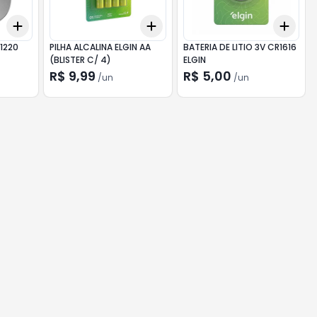
Add
Add
Add
+
3
+
5
+
10
+
3
+
5
+
10
+
3
R1220
PILHA ALCALINA ELGIN AA
BATERIA DE LITIO 3V CR1616
(BLISTER C/ 4)
ELGIN
R$ 9,99
R$ 5,00
/
un
/
un