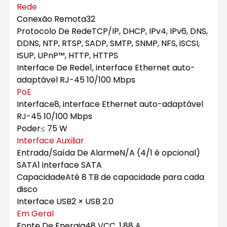
Rede
Conexão Remota
32
Protocolo De Rede
TCP/IP, DHCP, IPv4, IPv6, DNS,
DDNS, NTP, RTSP, SADP, SMTP, SNMP, NFS, iSCSI,
ISUP, UPnP™, HTTP, HTTPS
Interface De Rede
1, interface Ethernet auto-
adaptável RJ-45 10/100 Mbps
PoE
Interface
8, interface Ethernet auto-adaptável
RJ-45 10/100 Mbps
Poder
≤ 75 W
Interface Auxiliar
Entrada/Saída De Alarme
N/A (4/1 é opcional)
SATA
1 interface SATA
Capacidade
Até 8 TB de capacidade para cada
disco
Interface USB
2 × USB 2.0
Em Geral
Fonte De Energia
48 VCC, 1,88 A