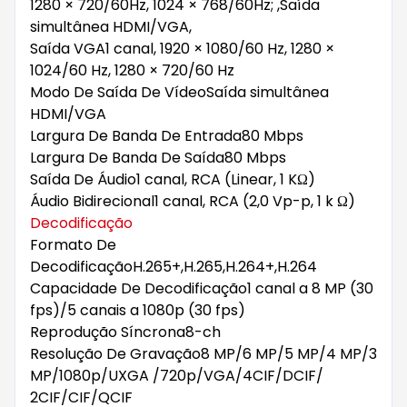
1280 × 720/60Hz, 1024 × 768/60Hz; ,Saída
simultânea HDMI/VGA,
Saída VGA
1 canal, 1920 × 1080/60 Hz, 1280 ×
1024/60 Hz, 1280 × 720/60 Hz
Modo De Saída De Vídeo
Saída simultânea
HDMI/VGA
Largura De Banda De Entrada
80 Mbps
Largura De Banda De Saída
80 Mbps
Saída De Áudio
1 canal, RCA (Linear, 1 KΩ)
Áudio Bidirecional
1 canal, RCA (2,0 Vp-p, 1 k Ω)
Decodificação
Formato De
Decodificação
H.265+,H.265,H.264+,H.264
Capacidade De Decodificação
1 canal a 8 MP (30
fps)/5 canais a 1080p (30 fps)
Reprodução Síncrona
8-ch
Resolução De Gravação
8 MP/6 MP/5 MP/4 MP/3
MP/1080p/UXGA /720p/VGA/4CIF/DCIF/
2CIF/CIF/QCIF