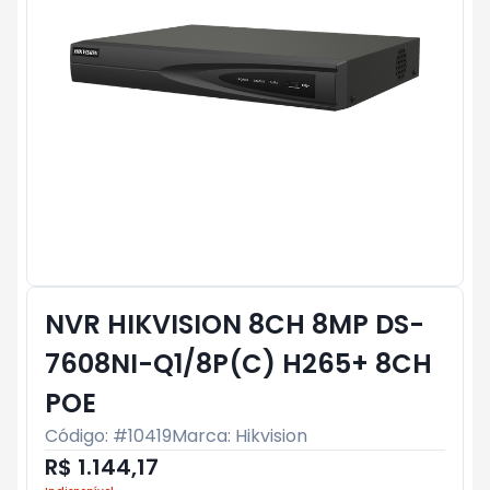
NVR HIKVISION 8CH 8MP DS-
7608NI-Q1/8P(C) H265+ 8CH
POE
Código: #
10419
Marca:
Hikvision
R$ 1.144,17