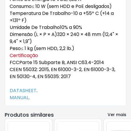
Consumo
≤ 10 W (sem HDD e PoE desligados)
Temperatura De Trabalho
-10 a +55º C (+14 a
+131º F)
Umidade De Trabalho
10% a 90%
Dimensão (L × P × A)
320 × 240 × 48 mm (12,4" ×
9,4" × 1,9")
Peso
≤ 1 kg (sem HDD, 2,2 lb.)
Certificação
FCC
Parte 15 Subparte B, ANSI C63.4-2014
CE
EN 55032: 2015, EN 61000-3-2, EN 61000-3-3,
EN 50130-4, EN 55035: 2017
DATASHEET
.
MANUAL
.
Produtos similares
Ver mais