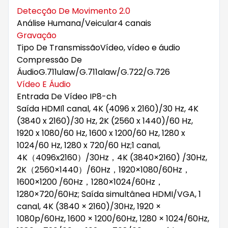
Detecção De Movimento 2.0
Análise Humana/Veicular
4 canais
Gravação
Tipo De Transmissão
Vídeo, vídeo e áudio
Compressão De
Áudio
G.711ulaw/G.711alaw/G.722/G.726
Vídeo E Áudio
Entrada De Vídeo IP
8-ch
Saída HDMI
1 canal, 4K (4096 x 2160)/30 Hz, 4K
(3840 x 2160)/30 Hz, 2K (2560 x 1440)/60 Hz,
1920 x 1080/60 Hz, 1600 x 1200/60 Hz, 1280 x
1024/60 Hz, 1280 x 720/60 Hz;1 canal,
4K（4096x2160）/30Hz，4K (3840×2160) /30Hz,
2K（2560×1440）/60Hz，1920×1080/60Hz，
1600×1200 /60Hz，1280×1024/60Hz，
1280×720/60Hz; Saída simultânea HDMI/VGA, 1
canal, 4K (3840 × 2160)/30Hz, 1920 ×
1080p/60Hz, 1600 × 1200/60Hz, 1280 × 1024/60Hz,