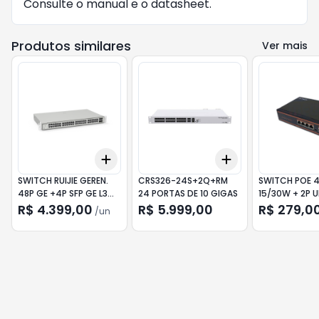
Consulte o
manual
e o
datasheet
.
Produtos similares
Ver mais
Add
Add
+
3
+
5
+
10
+
3
+
5
+
10
SWITCH RUIJIE GEREN.
CRS326-24S+2Q+RM
SWITCH POE 4
48P GE +4P SFP GE L3
24 PORTAS DE 10 GIGAS
15/30W + 2P U
RG-NBS5100
HOE3034 OTE
R$ 4.399,00
R$ 5.999,00
R$ 279,0
/
un