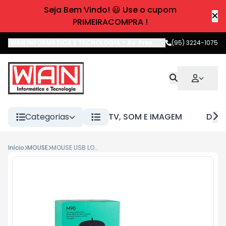
Seja Bem Vindo! 😃 Use o cupom
PRIMEIRACOMPRA !
WAN INFORMATICA E TECNOLOGIA
-
Av. Pres. Castelo Branco
(95) 3224-1075
,
Boa 
Categorias
TV, SOM E IMAGEM
DIVE
Início
MOUSE
MOUSE USB LOGITECH M90 PRETO