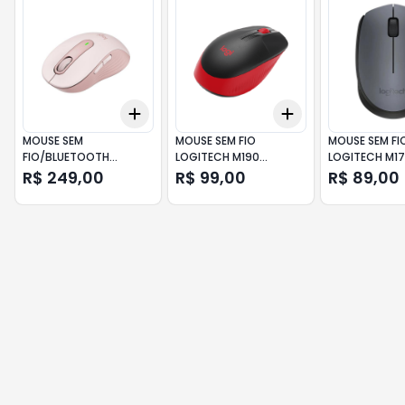
Add
Add
+
3
+
5
+
10
+
3
+
5
+
10
MOUSE SEM
MOUSE SEM FIO
MOUSE SEM FI
FIO/BLUETOOTH
LOGITECH M190
LOGITECH M17
LOGITECH M650
VERMELHO
R$ 249,00
R$ 99,00
R$ 89,00
SIGNATURE ROSA