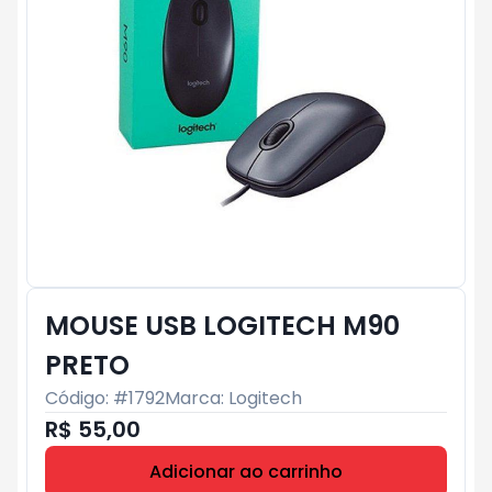
MOUSE USB LOGITECH M90
PRETO
Código: #
1792
Marca:
Logitech
R$ 55,00
Adicionar ao carrinho
Subtotal:
R$ 0