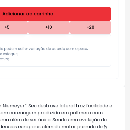
Adicionar ao carrinho
Subtotal:
R$ 0,00
+
5
+
10
+
20
eis podem sofrer variação de acordo com o peso;

e estoque;

tiva;
iemeyer”. Seu destrave lateral traz facilidade e
+ Com carenagem produzida em polímero com
mesma além de ser única. Sendo uma evolução do
dências europeias além do motor parrudo de ½