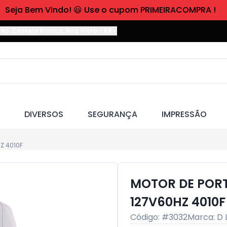
Seja Bem Vindo! 😃 Use o cupom PRIMEIRACOMPRA !
res. Castelo Branco
,
Boa Vista
-
RR
DIVERSOS
SEGURANÇA
IMPRESSÃO
Z 4010F
MOTOR DE PORT
127V60HZ 4010F
Código: #
3032
Marca:
D 