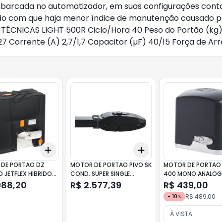
embarcada no automatizador, em suas configurações cont
do com que haja menor índice de manutenção causado pe
TÉCNICAS LIGHT 500R Ciclo/Hora 40 Peso do Portão (kg) 
7 Corrente (A) 2,7/1,7 Capacitor (µF) 40/15 Força de Arr
Add
Add
10
+
3
+
5
+
10
+
3
+
5
+
10
DE PORTAO DZ
MOTOR DE PORTAO PIVO SK
MOTOR DE PORTAO 
D JETFLEX HIBRIDO
COND. SUPER SINGLE
400 MONO ANALOG
JETFLEX BIV PPA
127V PPA
988,20
R$ 2.577,39
R$ 439,00
R$ 489,00
-
10
%
À VISTA