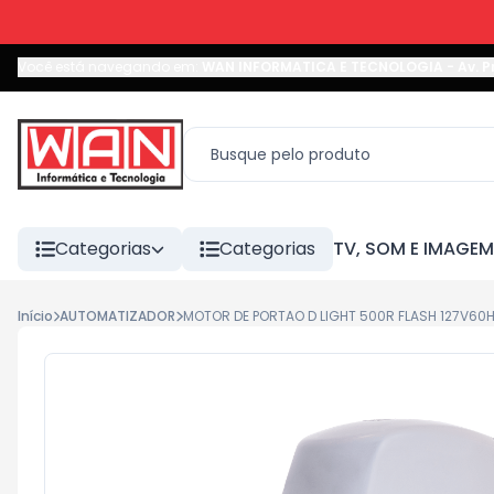
Você está navegando em:
WAN INFORMATICA E TECNOLOGIA
-
Av. P
Categorias
Categorias
TV, SOM E IMAGEM
Início
AUTOMATIZADOR
MOTOR DE PORTAO D LIGHT 500R FLASH 127V60H