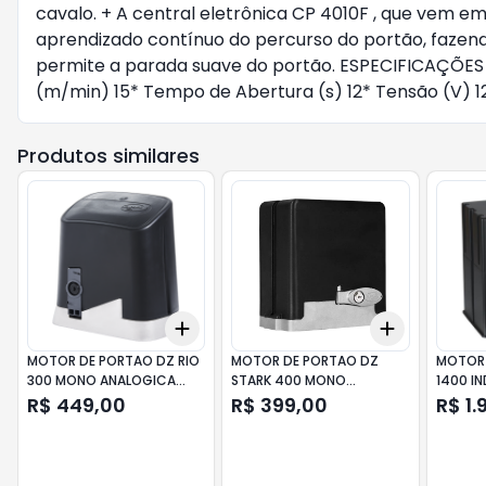
cavalo. + A central eletrônica CP 4010F , que vem 
aprendizado contínuo do percurso do portão, fazen
permite a parada suave do portão. ESPECIFICAÇÕES 
(m/min) 15* Tempo de Abertura (s) 12* Tensão (V) 12
Produtos similares
Add
Add
+
3
+
5
+
10
+
3
+
5
+
MOTOR DE PORTAO DZ RIO
MOTOR DE PORTAO DZ
MOTOR 
300 MONO ANALOGICA
STARK 400 MONO
1400 IN
220V PPA
ANALOGICA 220V PPA
BIV PPA
R$ 449,00
R$ 399,00
R$ 1.