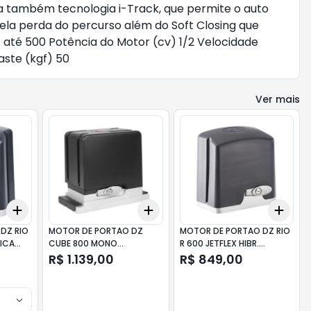
a também tecnologia i-Track, que permite o auto
la perda do percurso além do Soft Closing que
até 500 Potência do Motor (cv) 1/2 Velocidade
aste (kgf) 50
Ver mais
Add
Add
Add
+
3
+
5
+
10
+
3
+
5
+
10
+
3
DZ RIO
MOTOR DE PORTAO DZ
MOTOR DE PORTAO DZ RIO
ICA
CUBE 800 MONO
R 600 JETFLEX HIBR.
ANALOGICA 127V PPA
FACILITY BIV. PPA
R$ 1.139,00
R$ 849,00