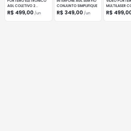
PORTEIRO ELETRONICO
INTERFONE AGL SEM FIO
VIDEO PORTEI
AGL COLETIVO 2
CONJUNTO SIMPLIFIQUE
MULTILASER C
PONTOS 2 INTERFONES
7" SE409
R$ 499,00
R$ 349,00
R$ 499,0
/
un
/
un
PRETO