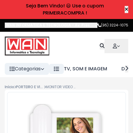
Seja Bem Vindo! 😃 Use o cupom
PRIMEIRACOMPRA !
WAN INFORMATICA E TECNOLOGIA
-
Av. Pres. Castelo Branco
(95) 3224-1075
,
Boa 
Categorias
TV, SOM E IMAGEM
DIVE
Início
PORTEIRO E VIDEO PORTEIRO
MONITOR VIDEO PORTEIRO AGL VP4 COLOR