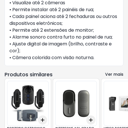
• Visualize até 2 câmeras
• Permite instalar até 2 painéis de rua;
• Cada painel aciona até 2 fechaduras ou outros
dispositivos eletrônicos;
• Permite até 2 extensões de monitor;
• Alarme sonoro contra furto no painel de rua;
• Ajuste digital de imagem (brilho, contraste e
cor);
• Câmera colorida com visão noturna.
Produtos similares
Ver mais
Add
Add
+
3
+
5
+
10
+
3
+
5
+
10