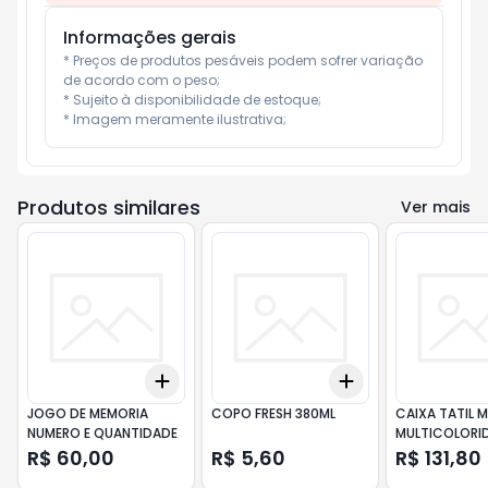
Informações gerais
* Preços de produtos pesáveis podem sofrer variação 
de acordo com o peso;

* Sujeito à disponibilidade de estoque;

* Imagem meramente ilustrativa;
Produtos similares
Ver mais
Add
Add
+
3
+
5
+
10
+
3
+
5
+
10
JOGO DE MEMORIA
COPO FRESH 380ML
CAIXA TATIL 
NUMERO E QUANTIDADE
MULTICOLORI
R$ 60,00
R$ 5,60
R$ 131,80