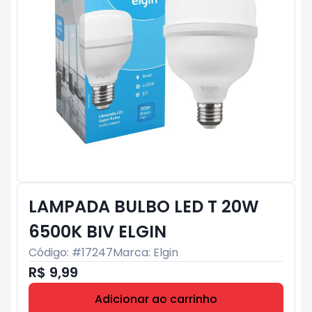
LAMPADA BULBO LED T 20W
6500K BIV ELGIN
Código: #
17247
Marca:
Elgin
R$ 9,99
Adicionar ao carrinho
Subtotal:
R$ 0