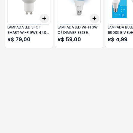
Add
Add
+
3
+
5
+
10
+
3
+
5
+
10
LAMPADA LED SPOT
LAMPADA LED WI-FI 9W
LAMPADA BUL
SMART WI-FI EWS 440
C/ DIMMER SE239
6500K BIV ELG
INTELBRAS
MULTILASER
R$ 79,00
R$ 59,00
R$ 4,99