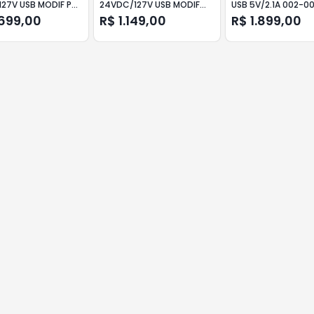
127V USB MODIF PW
24VDC/127V USB MODIF
USB 5V/2.1A 002-0
K
PW HAYONIK
GREEN
.699,00
R$ 1.149,00
R$ 1.899,00