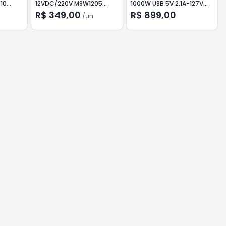
010
12VDC/220V MSW1205
1000W USB 5V 2.1A-127V
HAYONIK
GREN
R$ 349,00
R$ 899,00
/
un