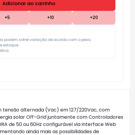
Adicionar ao carrinho
Subtotal:
R$ 0,00
+
5
+
10
+
20
eis podem sofrer variação de acordo com o peso;

e estoque;

tiva;
em tensão alternada (Vac) em 127/220Vac, com
nergia solar Off-Grid juntamente com Controladores
RA de 50 ou 60Hz configurável via interface Web
mentando ainda mais as possibilidades de