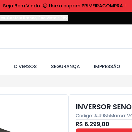
Seja Bem Vindo! 😃 Use o cupom PRIMEIRACOMPRA !
res. Castelo Branco
,
Boa Vista
-
RR
DIVERSOS
SEGURANÇA
IMPRESSÃO
INVERSOR SENO
Código: #
4985
Marca:
V
R$ 6.299,00