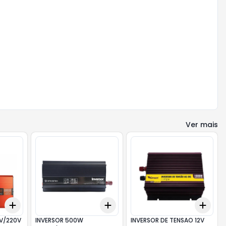
Ver mais
Add
Add
Add
+
3
+
5
+
10
+
3
+
5
+
10
+
3
2V/220V
INVERSOR 500W
INVERSOR DE TENSAO 12V