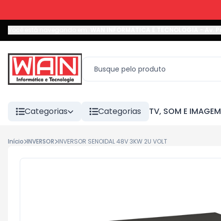
Você está navegando em:
WAN INFORMATICA E TECNOLOGIA
-
Av. P
Categorias
Categorias
TV, SOM E IMAGEM
Início
INVERSOR
INVERSOR SENOIDAL 48V 3KW 2U VOLT