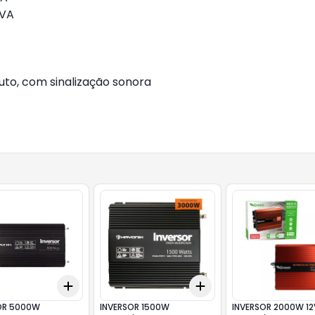
0VA
to, com sinalização sonora
Add
Add
10
+
3
+
5
+
10
+
3
+
5
+
10
OR 5000W
INVERSOR 1500W
INVERSOR 2000W 1