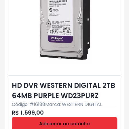
HD DVR WESTERN DIGITAL 2TB
64MB PURPLE WD23PURZ
Código: #
16188
Marca:
WESTERN DIGITAL
R$ 1.599,00
Adicionar ao carrinho
Subtotal:
R$ 0