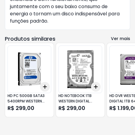
juntamente com o seu baixo consumo de
energia o tornam um disco indispensável para
funções padrão.
Produtos similares
Ver mais
Add
Add
+
3
+
5
+
10
+
3
+
5
+
10
HD PC 500GB SATA3
HD NOTEBOOK 1TB
HD DVR WEST
5400RPM WESTERN
WESTERN DIGITAL
DIGITAL 1TB 
DIGITAL-WD5000AU
WD10SPZX
PURPLE WD11P
R$ 299,00
R$ 299,00
R$ 1.199,