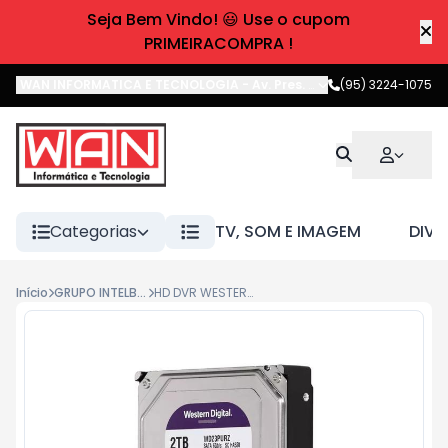
Seja Bem Vindo! 😃 Use o cupom
PRIMEIRACOMPRA !
WAN INFORMATICA E TECNOLOGIA
-
Av. Pres. Castelo Branco
(95) 3224-1075
,
Boa 
Categorias
TV, SOM E IMAGEM
DIVE
Início
GRUPO INTELBRAS
HD DVR WESTERN DIGITAL 2TB 64MB PURPLE WD23PURZ