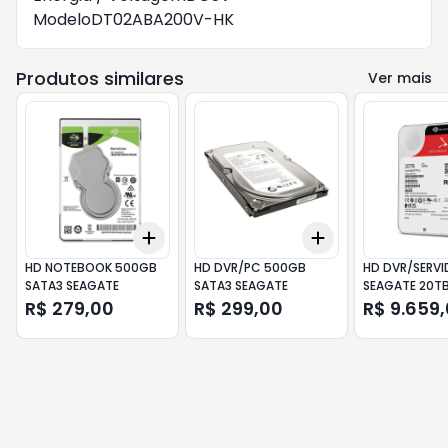
ModeloDT02ABA200V-HK
Produtos similares
Ver mais
Add
Add
+
3
+
5
+
10
+
3
+
5
+
10
HD NOTEBOOK 500GB
HD DVR/PC 500GB
HD DVR/SERV
SATA3 SEAGATE
SATA3 SEAGATE
SEAGATE 20T
IRONWOLF
R$ 279,00
R$ 299,00
R$ 9.659
ST20000NT00