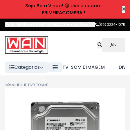
Seja Bem Vindo! 😃 Use o cupom
PRIMEIRACOMPRA !
WAN INFORMATICA E TECNOLOGIA
-
Av. Pres. Castelo Branco
(95) 3224-1075
,
Boa 
Categorias
TV, SOM E IMAGEM
DIVE
Início
HD
HD DVR TOSHIBA 2TB SURVEILLANCE DT02ABA200V