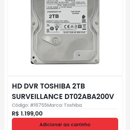
HD DVR TOSHIBA 2TB
SURVEILLANCE DT02ABA200V
Código: #
16755
Marca:
Toshiba
R$ 1.199,00
Adicionar ao carrinho
Subtotal:
R$ 0