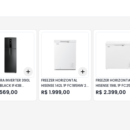
Add
Add
10
+
3
+
5
+
10
+
3
+
5
+
10
RA INVERTER 390L
FREEZER HORIZONTAL
FREEZER HORIZONTA
 BLACK IF43B
HISENSE 142L 1P FC185NW 26
HISENSE 198L 1P FC
OLUX
BRANCO
28 BRANCO
.569,00
R$ 1.999,00
R$ 2.399,00