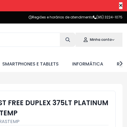
Regiões e horários de atendimento
(95) 3224-1075
Minha conta
SMARTPHONES E TABLETS
INFORMÁTICA
RED
T FREE DUPLEX 375LT PLATINUM
TEMP
RASTEMP