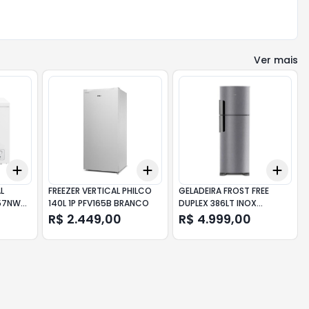
Ver mais
Add
Add
Add
+
3
+
5
+
10
+
3
+
5
+
10
+
3
L
FREEZER VERTICAL PHILCO
GELADEIRA FROST FREE
257NW
140L 1P PFV165B BRANCO
DUPLEX 386LT INOX
CRM44AKANA CONSUL
R$ 2.449,00
R$ 4.999,00