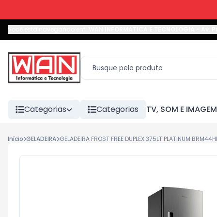
Você está navegando em:
WAN INFORMATICA E TECNOLOGIA
-
Av. P
Categorias
Categorias
TV, SOM E IMAGEM
Início
GELADEIRA
GELADEIRA FROST FREE DUPLEX 375LT PLATINUM BRM44