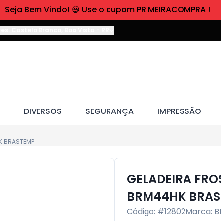
Seja Bem Vindo! 😃 Use o cupom PRIMEIRACOMPRA !
res. Castelo Branco
,
Boa Vista
-
RR
DIVERSOS
SEGURANÇA
IMPRESSÃO
HK BRASTEMP
GELADEIRA FROS
BRM44HK BRAS
Código: #
12802
Marca:
B