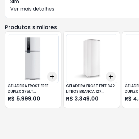
Sim
Ver mais detalhes
Produtos similares
Add
Add
+
3
+
5
+
10
+
3
+
5
+
GELADEIRA FROST FREE
GELADEIRA FROST FREE 342
GELADEI
DUPLEX 375LT
LITROS BRANCA 127
DUPLEX
BRM45JBANA BRANCA
CRB39ABANA CONSUL
ELECTR
R$ 5.999,00
R$ 3.349,00
R$ 4
BRASTEMP