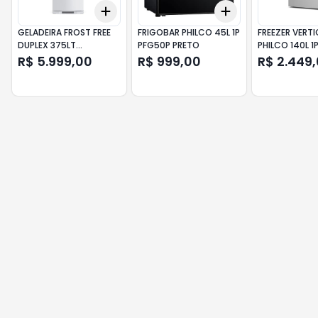
Add
Add
+
3
+
5
+
10
+
3
+
5
+
10
GELADEIRA FROST FREE
FRIGOBAR PHILCO 45L 1P
FREEZER VERTI
DUPLEX 375LT
PFG50P PRETO
PHILCO 140L 1
BRM45JBANA BRANCA
BRANCO
R$ 5.999,00
R$ 999,00
R$ 2.449
BRASTEMP