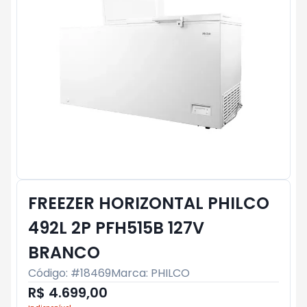
FREEZER HORIZONTAL PHILCO
492L 2P PFH515B 127V
BRANCO
Código: #
18469
Marca:
PHILCO
R$ 4.699,00