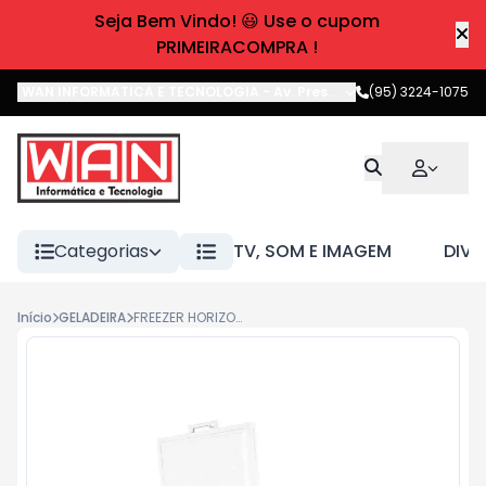
Seja Bem Vindo! 😃 Use o cupom
PRIMEIRACOMPRA !
WAN INFORMATICA E TECNOLOGIA
-
Av. Pres. Castelo Branco
(95) 3224-1075
,
Boa 
Categorias
TV, SOM E IMAGEM
DIVE
Início
GELADEIRA
FREEZER HORIZONTAL PHILCO 492L 2P PFH515B 127V BRANCO