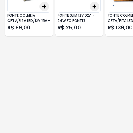
Add
Add
+
3
+
5
+
10
+
3
+
5
+
10
FONTE COLMEIA
FONTE SLIM 12V 02A -
FONTE COLME
CFTV/FITA LED/12V 15A -
24W FC FONTES
CFTV/FITA LED
FC FONTES
R$ 99,00
R$ 25,00
R$ 139,00