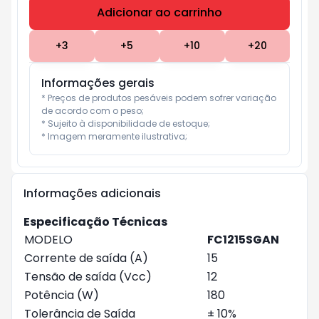
Adicionar ao carrinho
Subtotal:
R$ 0
+
3
+
5
+
10
+
20
Informações gerais
* Preços de produtos pesáveis podem sofrer variação 
de acordo com o peso;

* Sujeito à disponibilidade de estoque;

* Imagem meramente ilustrativa;
Informações adicionais
Especificação Técnicas
MODELO
FC1215SGAN
Corrente de saída (A)
15
Tensão de saída (Vcc)
12
Potência (W)
180
Tolerância de Saída
± 10%