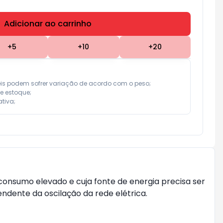
Adicionar ao carrinho
Subtotal:
R$ 0,00
+
5
+
10
+
20
eis podem sofrer variação de acordo com o peso;

e estoque;

tiva;
consumo elevado e cuja fonte de energia precisa ser
ndente da oscilação da rede elétrica.