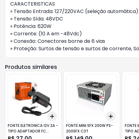
CARACTERISTICAS
» Tensão Entrada: 127/220VAC (seleção automática
» Tensão Sída: 48VDC
» Potência: 620W
» Corrente: (10 A em -48Vdc)
» Conexão: Conectores borne de 6 vias
» Proteção: Surtos de tensão e surtos de corrente, 
Produtos similares
Add
Add
+
3
+
5
+
10
+
3
+
5
+
FONTE ELETRONICA 12V 2A -
FONTE MINI SFX 200W PS-
FONTE E
TIPO ADAPTADOR FC
200SFX C3T
TIPO A
FONTE
FONTES
R$ 27,00
R$ 149,00
R$ 2