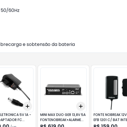
) 50/60Hz
Sobrecarga e sobtensão da bateria
Add
Add
10
+
3
+
5
+
10
+
3
+
5
+
10
LETRONICA 5V 1A -
MINI MAX DUO GER 13,8V 5A
FONTE NOBREAK 12V 
DAPTADOR FC
FONTENOBREAK+ALARME
EFB 1201 C/ BAT INT
VOLT
4,00
R$ 619,00
R$ 159,00
/
un