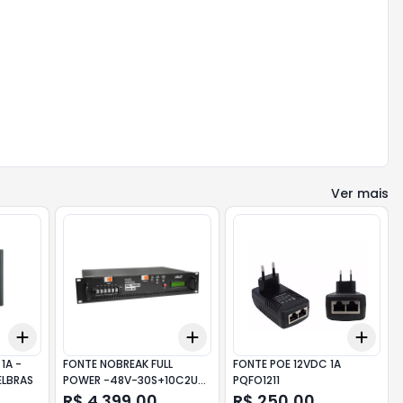
Ver mais
Add
Add
Add
+
3
+
5
+
10
+
3
+
5
+
10
+
3
1A -
FONTE NOBREAK FULL
FONTE POE 12VDC 1A
ELBRAS
POWER -48V-30S+10C2U
PQFO1211
2000W VOLT
R$ 4.399,00
R$ 250,00