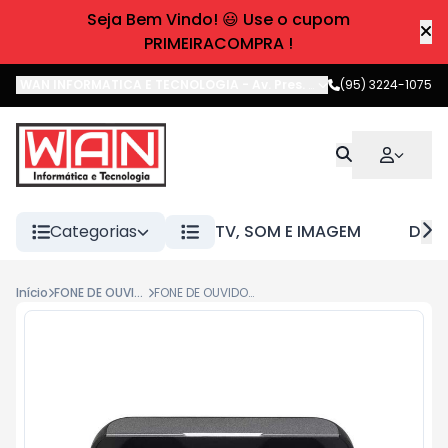
Seja Bem Vindo! 😃 Use o cupom
PRIMEIRACOMPRA !
WAN INFORMATICA E TECNOLOGIA
-
Av. Pres. Castelo Branco
(95) 3224-1075
,
Boa 
Categorias
TV, SOM E IMAGEM
DIVE
Início
FONE DE OUVIDO
FONE DE OUVIDO JBL REFFLOW BLK