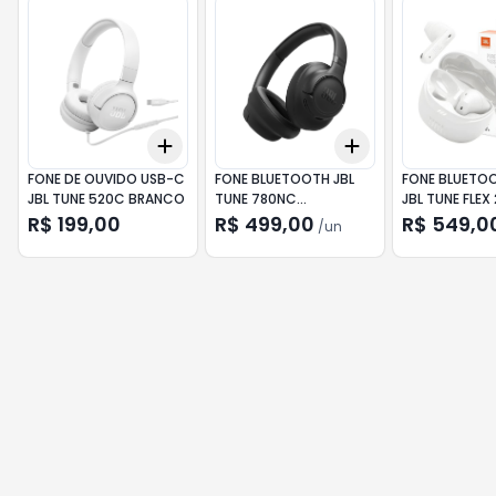
Add
Add
+
3
+
5
+
10
+
3
+
5
+
10
FONE DE OUVIDO USB-C
FONE BLUETOOTH JBL
FONE BLUETO
JBL TUNE 520C BRANCO
TUNE 780NC
JBL TUNE FLEX
CANCELAMENTO RUIDO
R$ 199,00
R$ 499,00
R$ 549,0
/
un
PRETO