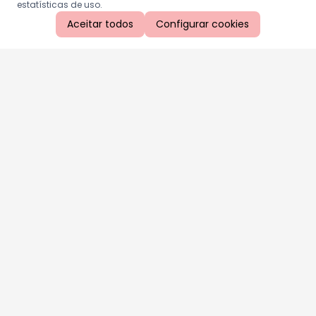
estatísticas de uso.
Aceitar todos
Configurar cookies
Aproveite as nossas promoções!
Cadastre seu e-mail e receba ofertas exclusivas.