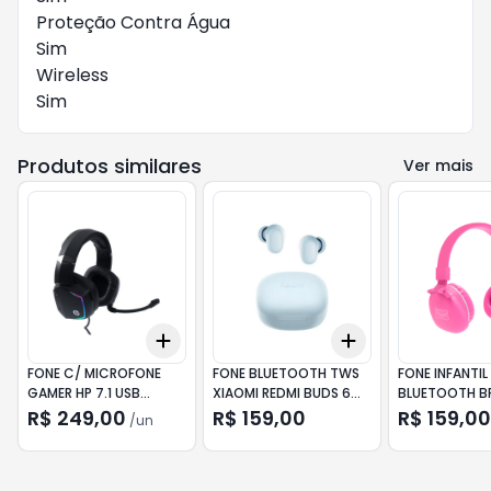
Proteção Contra Água
Sim
Wireless
Sim
Produtos similares
Ver mais
Add
Add
+
3
+
5
+
10
+
3
+
5
+
10
FONE C/ MICROFONE
FONE BLUETOOTH TWS
FONE INFANTIL
GAMER HP 7.1 USB
XIAOMI REDMI BUDS 6
BLUETOOTH B
H320GS V2 LED
PLAY XM812AZU AZUL
KIDS KHP002 
R$ 249,00
R$ 159,00
R$ 159,00
/
un