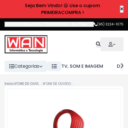
Seja Bem Vindo! 😃 Use o cupom
PRIMEIRACOMPRA !
WAN INFORMATICA E TECNOLOGIA
-
Av. Pres. Castelo Branco
(95) 3224-1075
,
Boa 
Categorias
TV, SOM E IMAGEM
DIVE
Início
FONE DE OUVIDO
FONE DE OUVIDO JBL ENDURANCE SPRINT RED BT