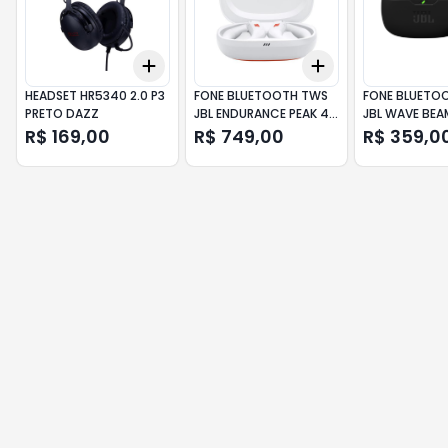
Add
Add
+
3
+
5
+
10
+
3
+
5
+
10
HEADSET HR5340 2.0 P3
FONE BLUETOOTH TWS
FONE BLUETO
PRETO DAZZ
JBL ENDURANCE PEAK 4
JBL WAVE BEA
BRANCO
CANCELAMEN
R$ 169,00
R$ 749,00
R$ 359,0
PRETO