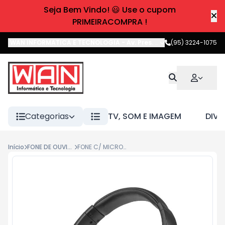
Seja Bem Vindo! 😃 Use o cupom
PRIMEIRACOMPRA !
WAN INFORMATICA E TECNOLOGIA
-
Av. Pres. Castelo Branco
(95) 3224-1075
,
Boa 
Categorias
TV, SOM E IMAGEM
DIVE
Início
FONE DE OUVIDO
FONE C/ MICROFONE BLUETOOTH PULSE FLOW PH393 PRETO