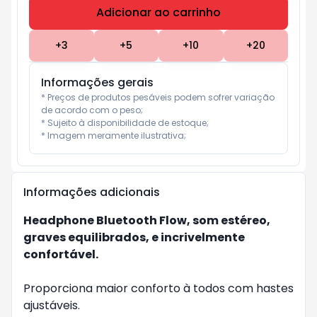
Adicionar ao carrinho
Subtotal:
R$ 0
+
3
+
5
+
10
+
20
Informações gerais
* Preços de produtos pesáveis podem sofrer variação 
de acordo com o peso;

* Sujeito à disponibilidade de estoque;

* Imagem meramente ilustrativa;
Informações adicionais
Headphone Bluetooth Flow, som estéreo,
graves equilibrados, e incrivelmente
confortável.
Proporciona maior conforto à todos com hastes
ajustáveis.