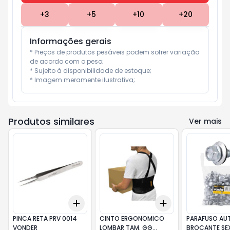
+
3
+
5
+
10
+
20
Informações gerais
* Preços de produtos pesáveis podem sofrer variação 
de acordo com o peso;

* Sujeito à disponibilidade de estoque;

* Imagem meramente ilustrativa;
Produtos similares
Ver mais
Add
Add
+
3
+
5
+
10
+
3
+
5
+
10
PINCA RETA PRV 0014
CINTO ERGONOMICO
PARAFUSO AU
VONDER
LOMBAR TAM. GG
BROCANTE SE