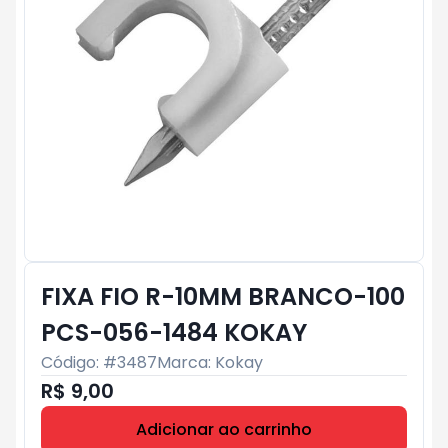
FIXA FIO R-10MM BRANCO-100
PCS-056-1484 KOKAY
Código: #
3487
Marca:
Kokay
R$ 9,00
Adicionar ao carrinho
Subtotal:
R$ 0