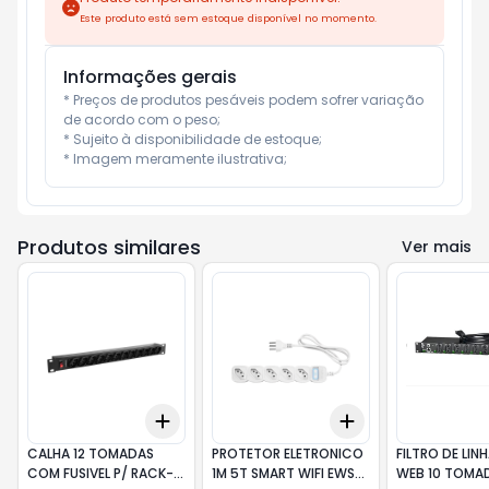
Este produto está sem estoque disponível no momento.
Informações gerais
* Preços de produtos pesáveis podem sofrer variação 
de acordo com o peso;

* Sujeito à disponibilidade de estoque;

* Imagem meramente ilustrativa;
Produtos similares
Ver mais
Add
Add
+
3
+
5
+
10
+
3
+
5
+
10
CALHA 12 TOMADAS
PROTETOR ELETRONICO
FILTRO DE LIN
COM FUSIVEL P/ RACK-
1M 5T SMART WIFI EWS
WEB 10 TOMA