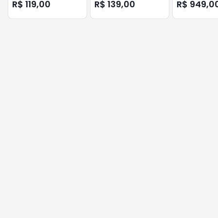
EPR 212 INTELBRAS
305 BRANC INTELBRAS
VOLT
R$ 119,00
R$ 139,00
R$ 949,0