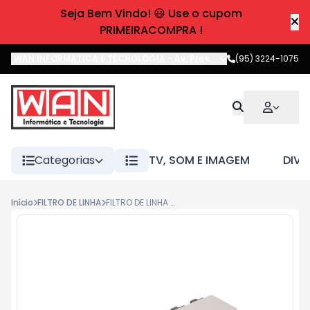
Seja Bem Vindo! 😃 Use o cupom
PRIMEIRACOMPRA !
WAN INFORMATICA E TECNOLOGIA
-
Av. Pres. Castelo Branco
(95) 3224-1075
,
Boa 
Categorias
TV, SOM E IMAGEM
DIVE
Início
FILTRO DE LINHA
FILTRO DE LINHA FL POWER USB - CINZA IPEC