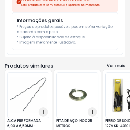
Este produto está sem estoque disponível no momento.
Informações gerais
* Preços de produtos pesáveis podem sofrer variação 
de acordo com o peso;

* Sujeito à disponibilidade de estoque;

* Imagem meramente ilustrativa;
Produtos similares
Ver mais
Add
Add
+
3
+
5
+
10
+
3
+
5
+
10
ALCA PRE FORMADA
FITA DE AÇO INOX 25
FERRO DE SOL
6,00 A 6,50MM -
METROS
127V SK-4010