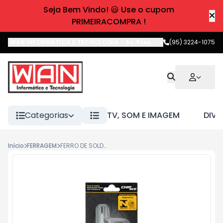
Seja Bem Vindo! 😃 Use o cupom
PRIMEIRACOMPRA !
WAN INFORMATICA E TECNOLOGIA
-
Av. Pres. Castelo Branco
(95) 3224-1075
,
Boa 
Categorias
TV, SOM E IMAGEM
DIVE
Início
FERRAGEM
FERRO DE SOLDAR CH-3010 - 30W 127V CHIPSCE