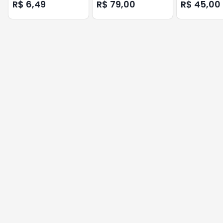
600MM - 4V VERDE ACO
R$ 6,49
R$ 79,00
R$ 45,00
ATN