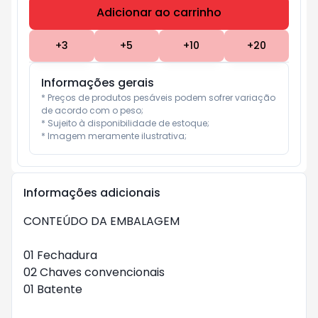
Adicionar ao carrinho
Subtotal:
R$ 0
+
3
+
5
+
10
+
20
Informações gerais
* Preços de produtos pesáveis podem sofrer variação 
de acordo com o peso;

* Sujeito à disponibilidade de estoque;

* Imagem meramente ilustrativa;
Informações adicionais
CONTEÚDO DA EMBALAGEM
01 Fechadura
02 Chaves convencionais
01 Batente