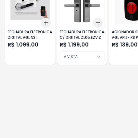
Add
Add
+
3
+
5
+
10
+
3
+
5
+
10
FECHADURA ELETRONICA
FECHADURA ELETRONICA
ACIONADOR S
DIGITAL AGL N31
C/ DIGITAL DL05 EZVIZ
AGL AF12-IRS 
BLUETOOTH BIO RFID
R$ 1.099,00
R$ 1.199,00
R$ 139,00
À VISTA