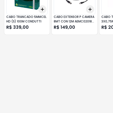
Add
Add
+
3
+
5
+
10
+
3
+
5
+
CABO TRANCADO 5MMCEL
CABO EXTENSOR P CAMERA
CABO T
HD (S) 100M CONDUTTI
8MT CON 12M AEMC02018
3X0,75
HV022 HIKVISION
METROS
R$ 339,00
R$ 149,00
R$ 2