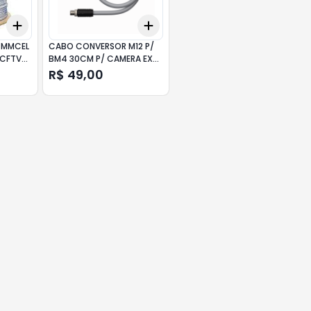
Add
Add
+
3
+
5
+
10
+
3
+
5
+
10
4MMCEL
CABO CONVERSOR M12 P/
 CFTV
BM4 30CM P/ CAMERA EXT
HV131 HIKVISION
R$ 49,00