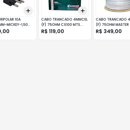
Add
Add
10
+
3
+
5
+
10
+
3
+
5
+
10
RIPOLAR 10A
CABO TRANCADO 4MMCEL
CABO TRANCADO 
MM-MICKEY-1,50
(F) 75OHM CX100 MTS
(F) 75OHM MASTER
-CHIP
MASTER CONDUTTI
BC BOB
0,00
R$ 119,00
R$ 349,00