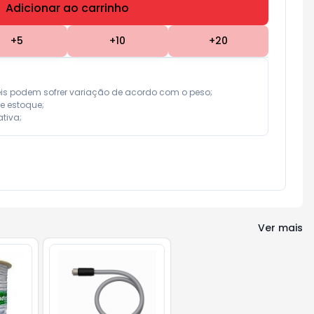
Adicionar ao carrinho
Subtotal:
R$ 0,00
+
5
+
10
+
20
eis podem sofrer variação de acordo com o peso;

e estoque;

tiva;
Ver mais