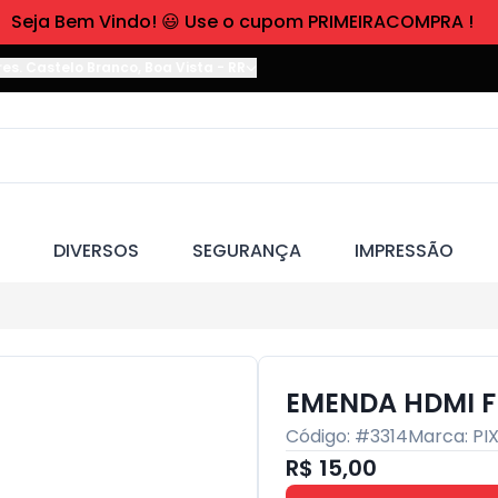
Seja Bem Vindo! 😃 Use o cupom PRIMEIRACOMPRA !
res. Castelo Branco
,
Boa Vista
-
RR
DIVERSOS
SEGURANÇA
IMPRESSÃO
EMENDA HDMI F
Código: #
3314
Marca:
PI
R$ 15,00