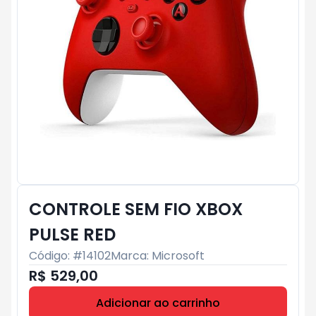
CONTROLE SEM FIO XBOX
PULSE RED
Código: #
14102
Marca:
Microsoft
R$ 529,00
Adicionar ao carrinho
Subtotal:
R$ 0