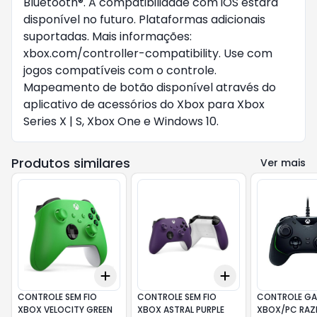
Bluetooth®. A compatibilidade com iOS estará
disponível no futuro. Plataformas adicionais
suportadas. Mais informações:
xbox.com/controller-compatibility. Use com
jogos compatíveis com o controle.
Mapeamento de botão disponível através do
aplicativo de acessórios do Xbox para Xbox
Series X | S, Xbox One e Windows 10.
Produtos similares
Ver mais
Add
Add
+
3
+
5
+
10
+
3
+
5
+
10
CONTROLE SEM FIO
CONTROLE SEM FIO
CONTROLE GA
XBOX VELOCITY GREEN
XBOX ASTRAL PURPLE
XBOX/PC RAZ