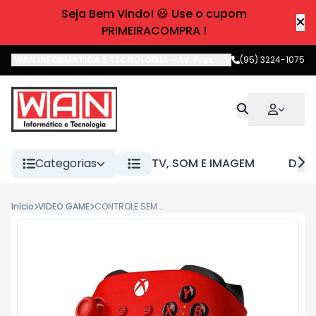
Seja Bem Vindo! 😃 Use o cupom
PRIMEIRACOMPRA !
WAN INFORMATICA E TECNOLOGIA
-
Av. Pres. Castelo Branco
(95) 3224-1075
,
Boa 
Categorias
TV, SOM E IMAGEM
DIVE
Início
VIDEO GAME
CONTROLE SEM FIO XBOX PULSE RED