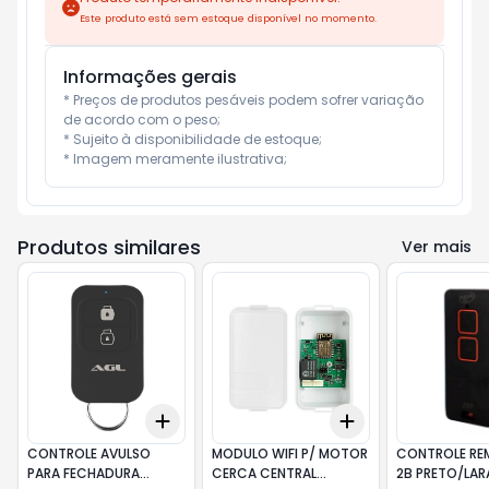
Este produto está sem estoque disponível no momento.
Informações gerais
* Preços de produtos pesáveis podem sofrer variação 
de acordo com o peso;

* Sujeito à disponibilidade de estoque;

* Imagem meramente ilustrativa;
Produtos similares
Ver mais
Add
Add
+
3
+
5
+
10
+
3
+
5
+
10
CONTROLE AVULSO
MODULO WIFI P/ MOTOR
CONTROLE RE
PARA FECHADURA
CERCA CENTRAL
2B PRETO/LAR