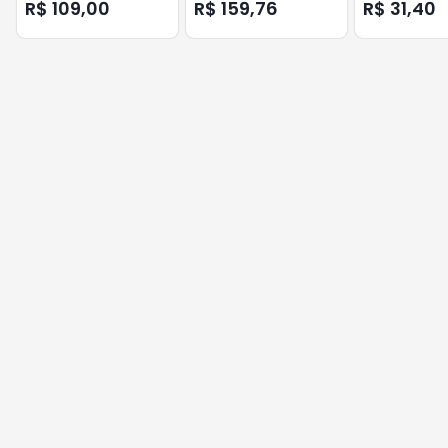
SMART X - UN AGL
CONTATTO A36422 PPA
A22188 PPA
R$ 109,00
R$ 159,76
R$ 31,40