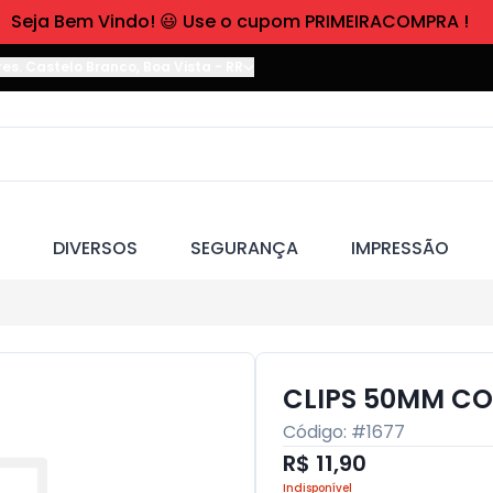
Seja Bem Vindo! 😃 Use o cupom PRIMEIRACOMPRA !
res. Castelo Branco
,
Boa Vista
-
RR
DIVERSOS
SEGURANÇA
IMPRESSÃO
CLIPS 50MM CO
Código: #
1677
R$ 11,90
Indisponível