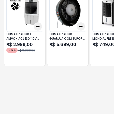
Add
Add
+
3
+
5
+
10
+
3
+
5
+
10
CLIMATIZADOR 130L
CLIMATIZADOR
CLIMATIZADOR
AMVOX ACL 130 110V
GUARUJA COM SUPORTE
MONDIAL FRESH
BRANCO
DE PAREDE 220V PRETO
03 127V BRAN
R$ 2.999,00
R$ 5.699,00
R$ 749,0
JOAPE
R$ 3.399,00
-
12
%