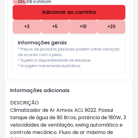
R$ 2.299,00
-
22
%
Adicionar ao carrinho
Subtotal:
R$ 0
+
3
+
5
+
10
+
20
Informações gerais
* Preços de produtos pesáveis podem sofrer variação 
de acordo com o peso;

* Sujeito à disponibilidade de estoque;

* Imagem meramente ilustrativa;
Informações adicionais
DESCRIÇÃO
Climatizador de Ar Amvox ACL 9022. Possui
tanque de água de 90 litros, potência de 180W, 3
velocidades de ventilação, swing automático e
controle mecânico. Fluxo de ar máximo de