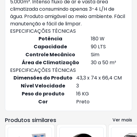
5.000m³. Intenso fluxo de ar e vasta área
climatizada consumindo apenas 3-4 L/H de
água. Produto amigável ao meio ambiente. Fácil
manutenção e fácil de limpar.
ESPECIFICAÇÕES TÉCNICAS
Potência
180 W
Capacidade
90 LTS
Controle Mecânico
Sim
Área de Climatização
30 a 50 m²
ESPECIFICAÇÕES TÉCNICAS
Dimensões do Produto
43,3 x 74 x 66,4 CM
Nível Velocidade
3
Peso do produto
16 KG
Cor
Preto
Produtos similares
Ver mais