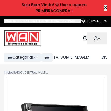
Seja Bem Vindo! 😃 Use o cupom
PRIMEIRACOMPRA !
WAN INFORMATICA E TECNOLOGIA
-
Av. Pres. Castelo Branco
(95) 3224-1075
,
Boa 
Categorias
TV, SOM E IMAGEM
DIVE
Início
RADIO
CENTRAL MULTIMIDIA 7" BLUETOOTH MIC AIWA AWS-CA-DD-01