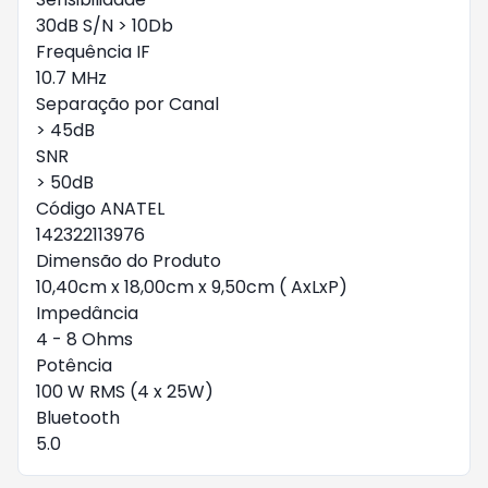
30dB S/N > 10Db
Frequência IF
10.7 MHz
Separação por Canal
> 45dB
SNR
> 50dB
Código ANATEL
142322113976
Dimensão do Produto
10,40cm x 18,00cm x 9,50cm ( AxLxP)
Impedância
4 - 8 Ohms
Potência
100 W RMS (4 x 25W)
Bluetooth
5.0