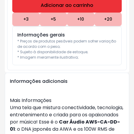
Adicionar ao carrinho
Subtotal:
R$ 0
+
3
+
5
+
10
+
20
Informações gerais
* Preços de produtos pesáveis podem sofrer variação 
de acordo com o peso;

* Sujeito à disponibilidade de estoque;

* Imagem meramente ilustrativa;
Informações adicionais
Mais Informações
Uma tela que mistura conectividade, tecnologia,
entretenimento e criada para os apaixonados
por música! Esse é o
Car Áudio AWS-CA-DD-
01
: o DNA japonês da AIWA e os 100W RMS de