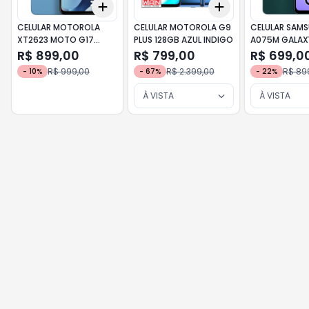
Add
Add
+
3
+
5
+
10
+
3
+
5
+
10
CELULAR MOTOROLA
CELULAR MOTOROLA G9
CELULAR SAM
XT2623 MOTO G17
PLUS 128GB AZUL INDIGO
A075M GALAX
128GB / 12GB RAM AZUL
128GB / 4GB 
R$ 899,00
R$ 799,00
R$ 699,0
R$ 999,00
R$ 2.399,00
R$ 89
-
10
%
-
67
%
-
22
%
À VISTA
À VISTA