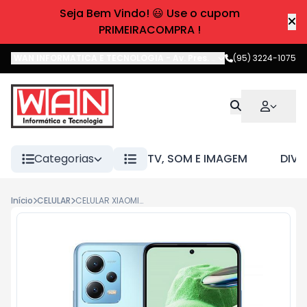
Seja Bem Vindo! 😃 Use o cupom
PRIMEIRACOMPRA !
WAN INFORMATICA E TECNOLOGIA
-
Av. Pres. Castelo Branco
(95) 3224-1075
,
Boa 
Categorias
TV, SOM E IMAGEM
DIVE
Início
CELULAR
CELULAR XIAOMI NOTE 12 5G 256GB / 8GB RAM AZUL CX361AZU