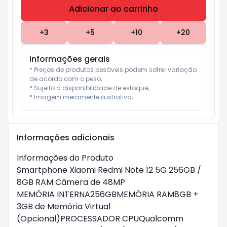
Adicionar ao carrinho
Subtotal:
R$ 0
+
3
+
5
+
10
+
20
Informações gerais
* Preços de produtos pesáveis podem sofrer variação 
de acordo com o peso;

* Sujeito à disponibilidade de estoque;

* Imagem meramente ilustrativa;
Informações adicionais
Informações do Produto
Smartphone Xiaomi Redmi Note 12 5G 256GB /
8GB RAM Câmera de 48MP
MEMÓRIA INTERNA256GBMEMÓRIA RAM8GB +
3GB de Memória Virtual
(Opcional)PROCESSADOR CPUQualcomm