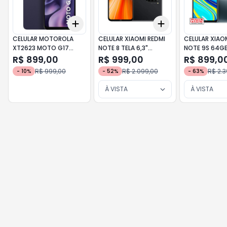
Add
Add
+
3
+
5
+
10
+
3
+
5
+
10
CELULAR MOTOROLA
CELULAR XIAOMI REDMI
CELULAR XIAO
XT2623 MOTO G17
NOTE 8 TELA 6,3"
NOTE 9S 64GB
128GB / 12GB RAM ROXO
4GB/128GB PRETO
RAM CINZA
R$ 899,00
R$ 999,00
R$ 899,0
R$ 999,00
R$ 2.099,00
R$ 2.3
-
10
%
-
52
%
-
63
%
À VISTA
À VISTA