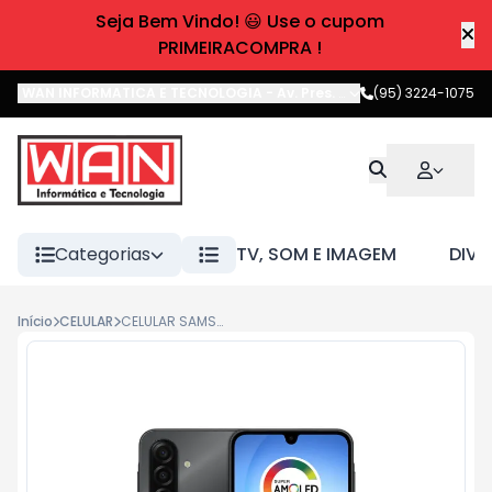
Seja Bem Vindo! 😃 Use o cupom
PRIMEIRACOMPRA !
WAN INFORMATICA E TECNOLOGIA
-
Av. Pres. Castelo Branco
(95) 3224-1075
,
Boa 
Categorias
TV, SOM E IMAGEM
DIVE
Início
CELULAR
CELULAR SAMSUNG A175F GALAXY A17 256GB / 8GB RAM PRETO