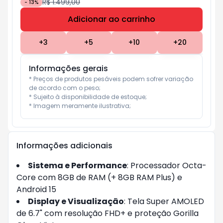
R$ 1.499,00
-
13
%
Adicionar ao carrinho
Subtotal:
R$ 0
+
3
+
5
+
10
+
20
Informações gerais
* Preços de produtos pesáveis podem sofrer variação 
de acordo com o peso;

* Sujeito à disponibilidade de estoque;

* Imagem meramente ilustrativa;
Informações adicionais
Sistema e Performance
: Processador Octa-
Core com 8GB de RAM (+ 8GB RAM Plus) e
Android 15
Display e Visualização
: Tela Super AMOLED
de 6.7" com resolução FHD+ e proteção Gorilla