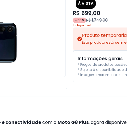
À VISTA
R$ 699,00
R$ 1.749,00
-
60
%
Indisponível
Produto temporaria
Este produto está sem 
Informações gerais
* Preços de produtos pesáv
* Sujeito à disponibilidade d
* Imagem meramente ilustra
o e conectividade
com o
Moto G8 Plus
, agora disponíve