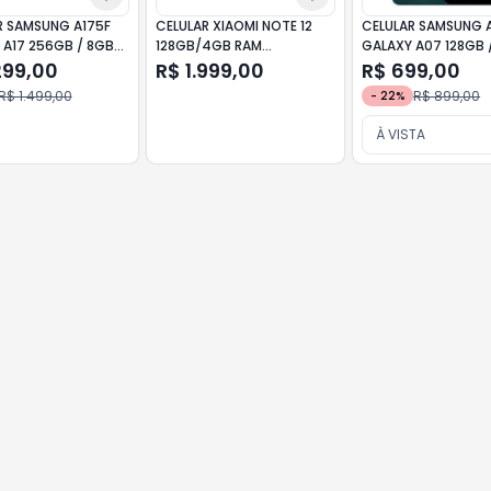
R SAMSUNG A175F
CELULAR XIAOMI NOTE 12
CELULAR SAMSUNG
 A17 256GB / 8GB
128GB/4GB RAM
GALAXY A07 128GB 
ETO
AZUL+FONE BUDS 4 ACTIVE
RAM VERDE
299,00
R$ 1.999,00
R$ 699,00
R$ 1.499,00
R$ 899,00
-
22
%
À VISTA