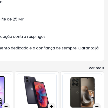
a.
lfie de 25 MP
ificação contra respingos
mento dedicado e a confiança de sempre. Garanta já
Ver mais
Add
Add
Add
+
3
+
5
+
10
+
3
+
5
+
10
+
3