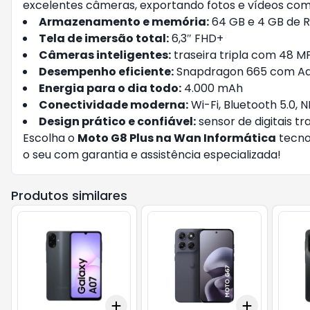
excelentes câmeras, exportando fotos e vídeos com 
Armazenamento e memória:
64 GB e 4 GB de 
Tela de imersão total:
6,3″ FHD+
Câmeras inteligentes:
traseira tripla com 48 MP
Desempenho eficiente:
Snapdragon 665 com Ad
Energia para o dia todo:
4.000 mAh
Conectividade moderna:
Wi-Fi, Bluetooth 5.0, 
Design prático e confiável:
sensor de digitais tr
Escolha o
Moto G8 Plus na Wan Informática
tecno
o seu com garantia e assistência especializada!
Produtos similares
Add
Add
+
3
+
5
+
10
+
3
+
5
+