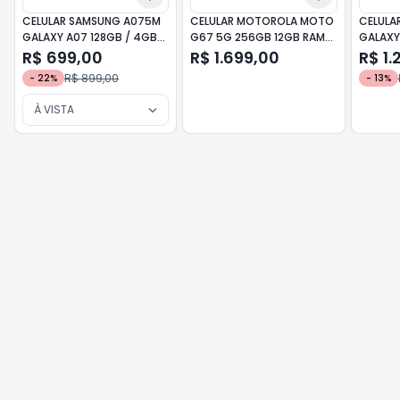
CELULAR SAMSUNG A075M
CELULAR MOTOROLA MOTO
CELULA
GALAXY A07 128GB / 4GB
G67 5G 256GB 12GB RAM
GALAXY
RAM PRETO
CHUMBO
RAM PR
R$ 699,00
R$ 1.699,00
R$ 1.
R$ 899,00
-
22
%
-
13
%
À VISTA