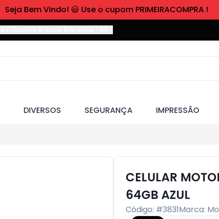
Seja Bem Vindo! 😃 Use o cupom PRIMEIRACOMPRA !
res. Castelo Branco
,
Boa Vista
-
RR
DIVERSOS
SEGURANÇA
IMPRESSÃO
CELULAR MOTOR
64GB AZUL
Código: #
3831
Marca:
Mo