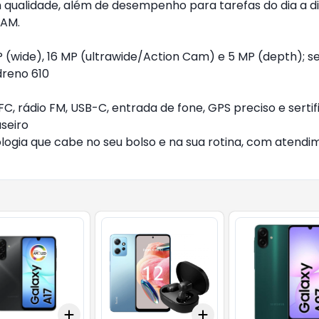
qualidade, além de desempenho para tarefas do dia a di
RAM.
 (wide), 16 MP (ultrawide/Action Cam) e 5 MP (depth); se
reno 610
NFC, rádio FM, USB-C, entrada de fone, GPS preciso e sert
aseiro
logia que cabe no seu bolso e na sua rotina, com atendi
Add
Add
10
+
3
+
5
+
10
+
3
+
5
+
10