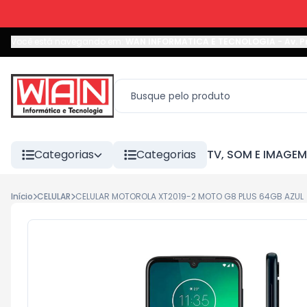
Você está navegando em:
WAN INFORMATICA E TECNOLOGIA
-
Av. P
Categorias
Categorias
TV, SOM E IMAGEM
Início
CELULAR
CELULAR MOTOROLA XT2019-2 MOTO G8 PLUS 64GB AZUL