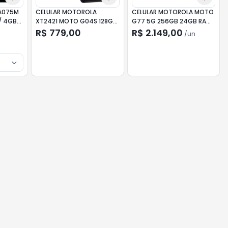
 A075M
CELULAR MOTOROLA
CELULAR MOTOROLA MOTO
/ 4GB
XT2421 MOTO G04S 128GB
G77 5G 256GB 24GB RAM
/ 4GB RAM GRAFITE
MARROM
R$ 779,00
R$ 2.149,00
/
un