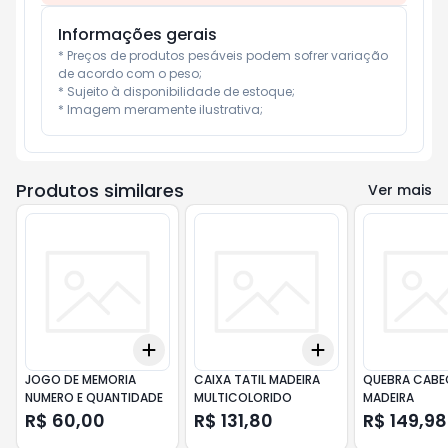
Informações gerais
* Preços de produtos pesáveis podem sofrer variação 
de acordo com o peso;

* Sujeito à disponibilidade de estoque;

* Imagem meramente ilustrativa;
Produtos similares
Ver mais
Add
Add
+
3
+
5
+
10
+
3
+
5
+
10
JOGO DE MEMORIA
CAIXA TATIL MADEIRA
QUEBRA CABE
NUMERO E QUANTIDADE
MULTICOLORIDO
MADEIRA
R$ 60,00
R$ 131,80
R$ 149,98