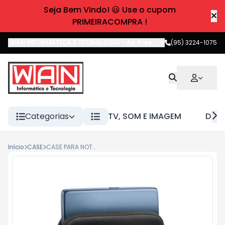
Seja Bem Vindo! 😃 Use o cupom
PRIMEIRACOMPRA !
WAN INFORMATICA E TECNOLOGIA
-
Av. Pres. Castelo Branco
(95) 3224-1075
,
Boa 
Categorias
TV, SOM E IMAGEM
DIVE
Início
CASE
CASE PARA NOTEBOOK 10PLG PRETO BO074