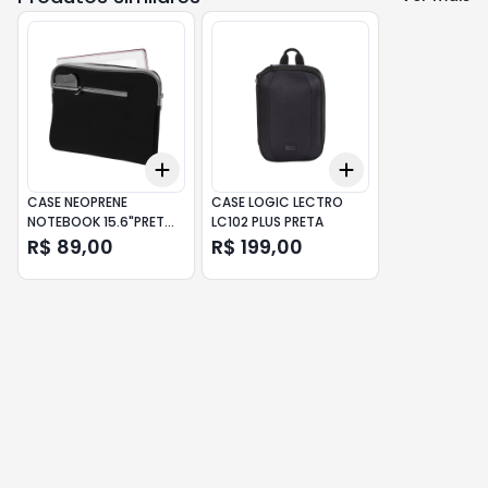
Add
Add
+
3
+
5
+
10
+
3
+
5
+
10
CASE NEOPRENE
CASE LOGIC LECTRO
NOTEBOOK 15.6"PRETO
LC102 PLUS PRETA
CINZA BO400 MULTI
R$ 89,00
R$ 199,00