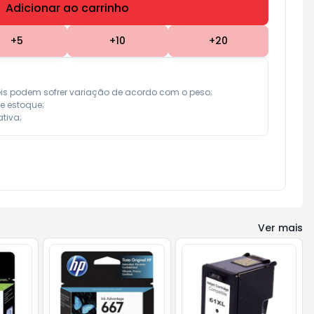
Adicionar ao carrinho
Subtotal:
R$ 0,00
+
5
+
10
+
20
eis podem sofrer variação de acordo com o peso;

e estoque;

tiva;
Ver mais