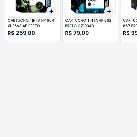
Add
Add
+
3
+
5
+
10
+
3
+
5
+
CARTUCHO TINTA HP 664
CARTUCHO TINTA HP 662
CARTUC
XL F6V31AB PRETO
PRETO CZ103AB
667 PR
R$ 259,00
R$ 79,00
R$ 9