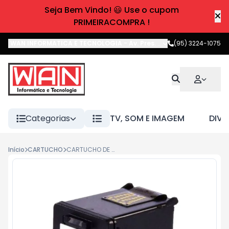
Seja Bem Vindo! 😃 Use o cupom
PRIMEIRACOMPRA !
WAN INFORMATICA E TECNOLOGIA
-
Av. Pres. Castelo Branco
(95) 3224-1075
,
Boa 
Categorias
TV, SOM E IMAGEM
DIVE
Início
CARTUCHO
CARTUCHO DE TINTA COMPATIVEL HP 61XL BLACK 12ML