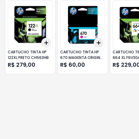
Add
Add
+
3
+
5
+
10
+
3
+
5
+
10
CARTUCHO TINTA HP
CARTUCHO TINTA HP
CARTUCHO TI
122XL PRETO CH563HB
670 MAGENTA ORIGINAL
664 XL F6V30
CZ115AB
TRICOLOR
R$ 279,00
R$ 60,00
R$ 229,0