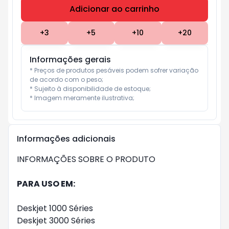
Adicionar ao carrinho
Subtotal:
R$ 0
+
3
+
5
+
10
+
20
Informações gerais
* Preços de produtos pesáveis podem sofrer variação 
de acordo com o peso;

* Sujeito à disponibilidade de estoque;

* Imagem meramente ilustrativa;
Informações adicionais
INFORMAÇÕES SOBRE O PRODUTO
PARA USO EM:
Deskjet 1000 Séries
Deskjet 3000 Séries