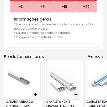
+
3
+
5
+
10
+
20
Informações gerais
* Preços de produtos pesáveis podem sofrer variação 
de acordo com o peso;

* Sujeito à disponibilidade de estoque;

* Imagem meramente ilustrativa;
Produtos similares
Ver mais
Add
Add
+
3
+
5
+
10
+
3
+
5
+
10
CANALETA BRANCA
CANALETA 40X15
CANALETA 50
20X20X2000MM
BRANCA FITA DUPLA
BRANCA FITA 