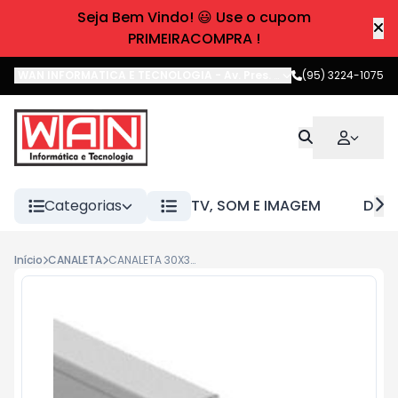
Seja Bem Vindo! 😃 Use o cupom
PRIMEIRACOMPRA !
WAN INFORMATICA E TECNOLOGIA
-
Av. Pres. Castelo Branco
(95) 3224-1075
,
Boa 
Categorias
TV, SOM E IMAGEM
DIVE
Início
CANALETA
CANALETA 30X30X2000 BRANCA ENERBRAS