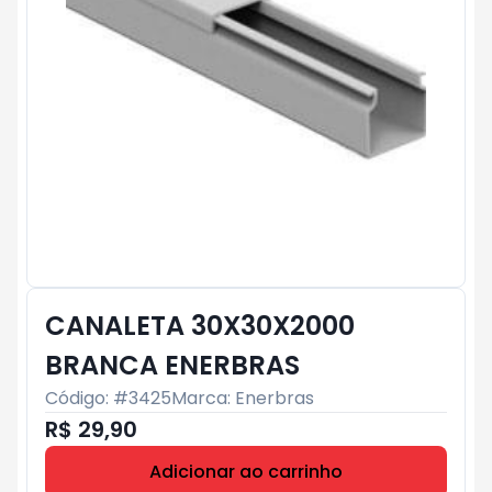
CANALETA 30X30X2000
BRANCA ENERBRAS
Código: #
3425
Marca:
Enerbras
R$ 29,90
Adicionar ao carrinho
Subtotal:
R$ 0