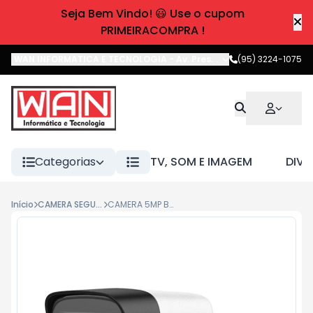
Seja Bem Vindo! 😃 Use o cupom
PRIMEIRACOMPRA !
WAN INFORMATICA E TECNOLOGIA
-
Av. Pres. Castelo Branco
(95) 3224-1075
,
Boa 
Categorias
TV, SOM E IMAGEM
DIVE
Início
CAMERA SEGURANCA
CAMERA 5MP BULLET 25MT DS-2CE16H0T-ITPFS (2.8MM) HIKVISION