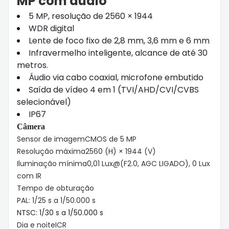
MP com áudio
5 MP, resolução de 2560 × 1944
WDR digital
Lente de foco fixo de 2,8 mm, 3,6 mm e 6 mm
Infravermelho inteligente, alcance de até 30
metros.
Áudio via cabo coaxial, microfone embutido
Saída de vídeo 4 em 1 (TVI/AHD/CVI/CVBS
selecionável)
IP67
Câmera
Sensor de imagem
CMOS de 5 MP
Resolução máxima
2560 (H) × 1944 (V)
Iluminação mínima
0,01 Lux@(F2.0, AGC LIGADO), 0 Lux
com IR
Tempo de obturação
PAL: 1/25 s a 1/50.000 s
NTSC: 1/30 s a 1/50.000 s
Dia e noite
ICR