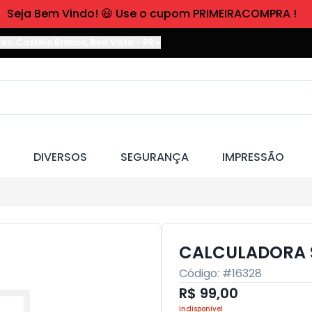
Seja Bem Vindo! 😃 Use o cupom PRIMEIRACOMPRA !
res. Castelo Branco
,
Boa Vista
-
RR
DIVERSOS
SEGURANÇA
IMPRESSÃO
CALCULADORA
Código: #
16328
R$ 99,00
Indisponível