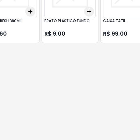
Add
Add
10
+
3
+
5
+
10
+
3
+
5
+
10
RESH 380ML
PRATO PLASTICO FUNDO
CAIXA TATIL
,60
R$ 9,00
R$ 99,00