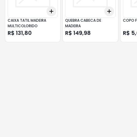
Add
Add
+
3
+
5
+
10
+
3
+
5
+
CAIXA TATIL MADEIRA
QUEBRA CABECA DE
COPO F
MULTICOLORIDO
MADEIRA
R$ 131,80
R$ 149,98
R$ 5