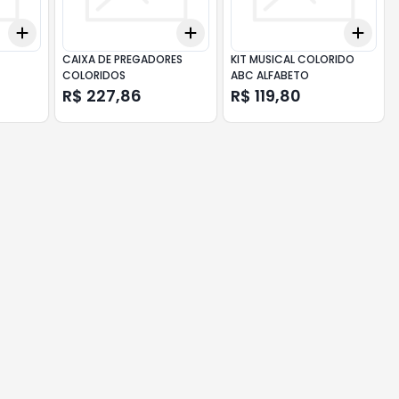
Add
Add
Add
+
3
+
5
+
10
+
3
+
5
+
10
+
3
CAIXA DE PREGADORES
KIT MUSICAL COLORIDO
COLORIDOS
ABC ALFABETO
R$ 227,86
R$ 119,80