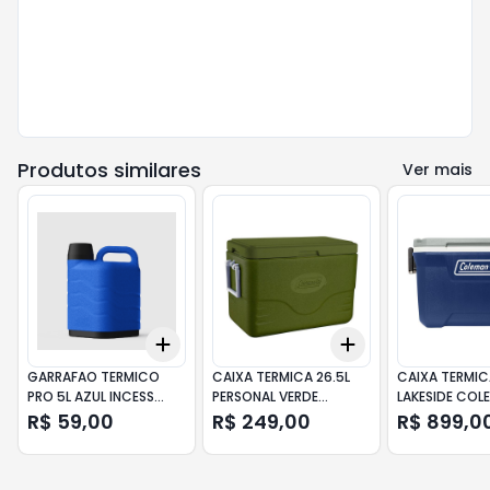
Produtos similares
Ver mais
Add
Add
+
3
+
5
+
10
+
3
+
5
+
10
GARRAFAO TERMICO
CAIXA TERMICA 26.5L
CAIXA TERMIC
PRO 5L AZUL INCESS
PERSONAL VERDE
LAKESIDE COL
INVICTA
COLEMAN
R$ 59,00
R$ 249,00
R$ 899,0