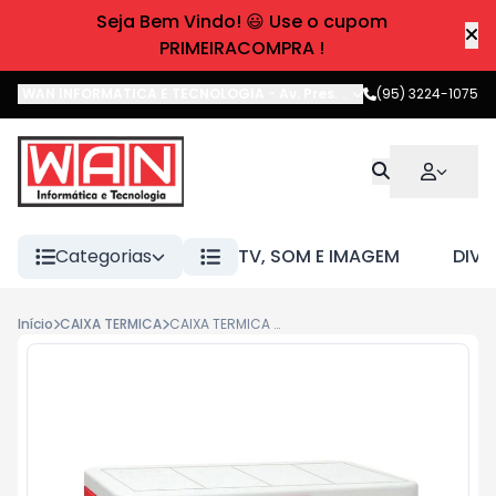
Seja Bem Vindo! 😃 Use o cupom
PRIMEIRACOMPRA !
WAN INFORMATICA E TECNOLOGIA
-
Av. Pres. Castelo Branco
(95) 3224-1075
,
Boa 
Categorias
TV, SOM E IMAGEM
DIVE
Início
CAIXA TERMICA
CAIXA TERMICA 45.4L ADVENTURE VERMELHA COLEMAN