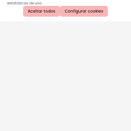
estatísticas de uso.
Aceitar todos
Configurar cookies
Aproveite as nossas promoções!
Cadastre seu e-mail e receba ofertas exclusivas.