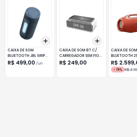
Add
Add
+
3
+
5
+
10
+
3
+
5
+
10
CAIXA DE SOM
CAIXA DE SOM BT C/
CAIXA DE SOM
BLUETOOTH JBL GRIP
CARREGADOR SEM FIO
BLUETOOTH 21
AZUL
BRIGHT 0599 PRETO
BOOMBOX 4 L
R$ 499,00
R$ 249,00
R$ 2.599
/
un
R$ 3.1
-
19
%