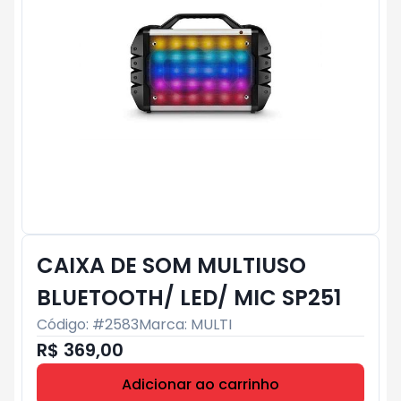
CAIXA DE SOM MULTIUSO
BLUETOOTH/ LED/ MIC SP251
Código: #
2583
Marca:
MULTI
R$ 369,00
Adicionar ao carrinho
Subtotal:
R$ 0