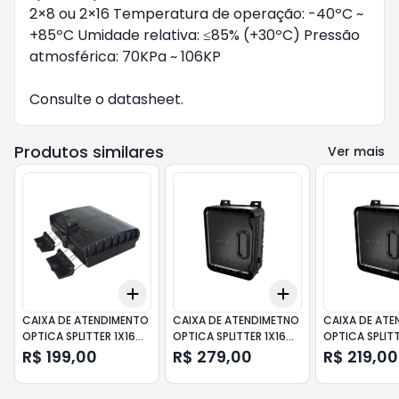
2×8 ou 2×16 Temperatura de operação: -40ºC ~
+85ºC Umidade relativa: ≤85% (+30ºC) Pressão
atmosférica: 70KPa ~ 106KP
Consulte o
datasheet
.
Produtos similares
Ver mais
Add
Add
+
3
+
5
+
10
+
3
+
5
+
10
CAIXA DE ATENDIMENTO
CAIXA DE ATENDIMETNO
CAIXA DE ATE
OPTICA SPLITTER 1X16
OPTICA SPLITTER 1X16
OPTICA SPLITT
ATN
PRETA FURUKAWA
PRETA FURUK
R$ 199,00
R$ 279,00
R$ 219,00