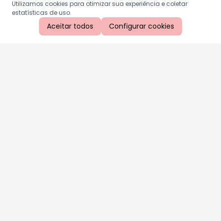
Utilizamos cookies para otimizar sua experiência e coletar
estatísticas de uso.
Aceitar todos
Configurar cookies
Aproveite as nossas promoções!
Cadastre seu e-mail e receba ofertas exclusivas.