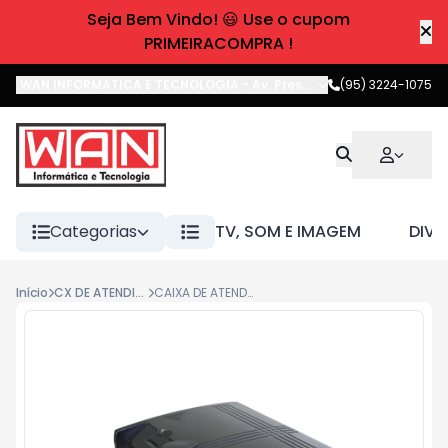
Seja Bem Vindo! 😃 Use o cupom
PRIMEIRACOMPRA !
WAN INFORMATICA E TECNOLOGIA
-
Av. Pres. Castelo Branco
(95) 3224-1075
,
Boa 
Categorias
TV, SOM E IMAGEM
DIVE
Início
CX DE ATENDIMENTO CTO
CAIXA DE ATENDIMENTO OPTICA SPLITTER 1X8 GLADDEN FIBER