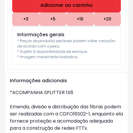
Adicionar ao carrinho
Subtotal:
R$ 0
+
3
+
5
+
10
+
20
Informações gerais
* Preços de produtos pesáveis podem sofrer variação 
de acordo com o peso;

* Sujeito à disponibilidade de estoque;

* Imagem meramente ilustrativa;
Informações adicionais
*ACOMPANHA SPLITTER 1X8
Emenda, divisão e distribuição das fibras podem
ser realizadas com a CDFO16S02-1, enquanto ela
fornece proteção e acomodação adequada
para a construção de redes FTTx.