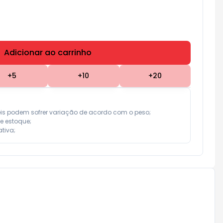
Adicionar ao carrinho
Subtotal:
R$ 0,00
+
5
+
10
+
20
eis podem sofrer variação de acordo com o peso;

e estoque;

tiva;