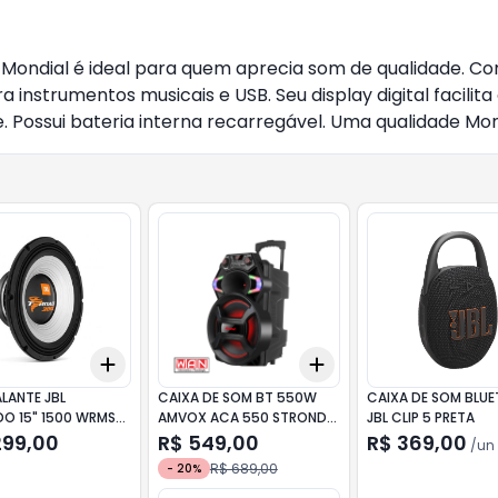
Mondial é ideal para quem aprecia som de qualidade. 
instrumentos musicais e USB. Seu display digital facilita 
. Possui bateria interna recarregável. Uma qualidade Mon
Add
Add
10
+
3
+
5
+
10
+
3
+
5
+
10
LANTE JBL
CAIXA DE SOM BT 550W
CAIXA DE SOM BLU
O 15" 1500 WRMS
AMVOX ACA 550 STRONDO
JBL CLIP 5 PRETA
3000
II
299,00
R$ 549,00
R$ 369,00
/
un
R$ 689,00
-
20
%