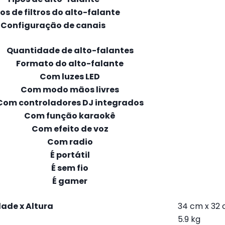
os de filtros do alto-falante
Configuração de canais
Quantidade de alto-falantes
Formato do alto-falante
Com luzes LED
Com modo mãos livres
Com controladores DJ integrados
Com função karaokê
Com efeito de voz
Com radio
É portátil
É sem fio
É gamer
ade x Altura
34 cm x 32
5.9 kg