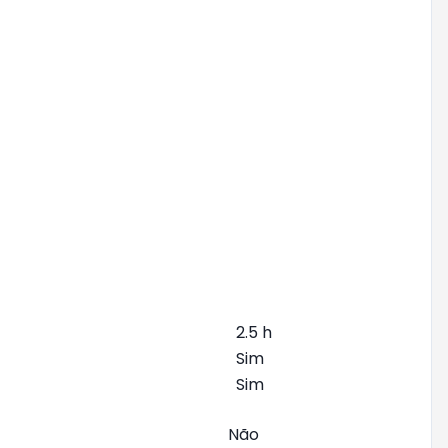
2.5 h
Sim
Sim
Não