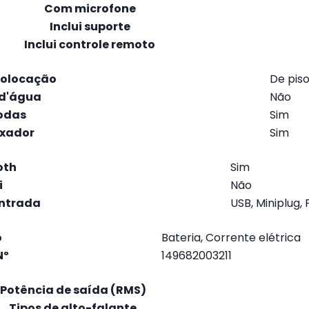
Com microfone
Inclui suporte
Inclui controle remoto
colocação
De piso
 d'água
Não
rodas
Sim
uxador
Sim
oth
Sim
i
Não
entrada
USB, Miniplug, 
o
Bateria, Corrente elétrica
Nº
149682003211
Potência de saída (RMS)
Tipos de alto-falante