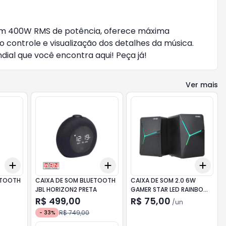
Com 400W RMS de potência, oferece máxima
o controle e visualização dos detalhes da música.
dial que você encontra aqui! Peça já!
Ver mais
Add
Add
Add
+
3
+
5
+
10
+
3
+
5
+
10
+
3
ETOOTH
CAIXA DE SOM BLUETOOTH
CAIXA DE SOM 2.0 6W
JBL HORIZON2 PRETA
GAMER STAR LED RAINBOW
VINIK
R$ 499,00
R$ 75,00
/
un
R$ 749,00
-
33
%