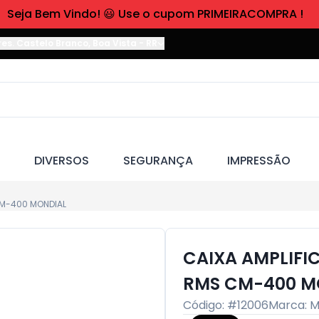
Seja Bem Vindo! 😃 Use o cupom PRIMEIRACOMPRA !
res. Castelo Branco
,
Boa Vista
-
RR
DIVERSOS
SEGURANÇA
IMPRESSÃO
CM-400 MONDIAL
CAIXA AMPLIFI
RMS CM-400 M
Código: #
12006
Marca:
M