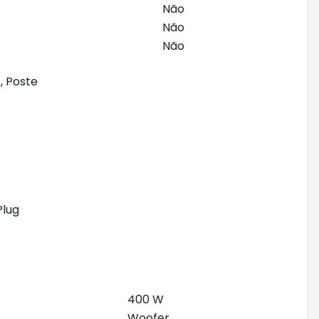
Não
Não
Não
, Poste
Plug
400 W
Woofer