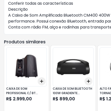
Conferir todas as características
Descrição
A Caixa de Som Amplificada Bluetooth CM400 400W 
performance. Possui conexão Bluetooth, entrada para 
Conta com rádio FM, alça e rodinhas para transporte
Produtos similares
Add
Add
+
3
+
5
+
10
+
3
+
5
+
CAIXA DE SOM
CAIXA DE SOM BLUETOOTH
ALTO FA
PROFISSIONAL C/ BT
100W GRADIENTE
TORNAD
250WTS JBL MAX 10
BOOMBOX INTENSE GSP300
15SWT
R$ 2.999,00
R$ 899,00
R$ 1.