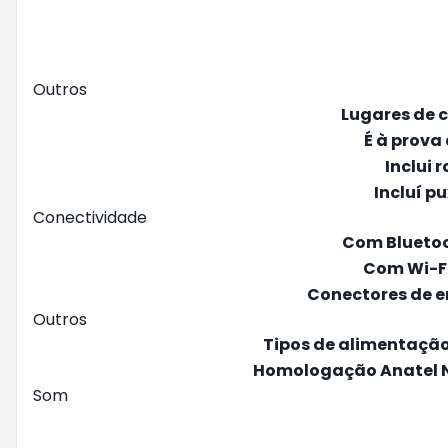
Outros
Lugares de 
É à prova
Inclui 
Incluí p
Conectividade
Com Blueto
Com Wi-F
Conectores de 
Outros
Tipos de alimentaçã
Homologação Anatel 
Som